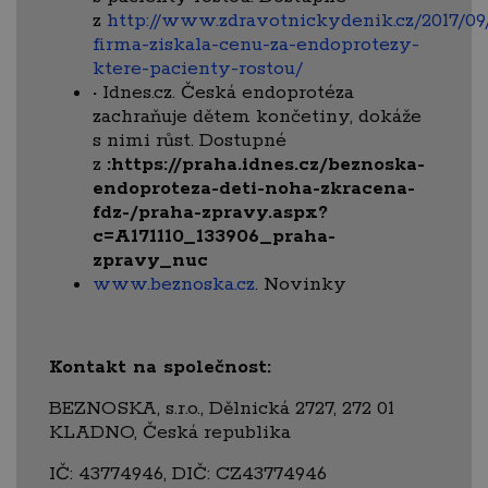
z
http://www.zdravotnickydenik.cz/2017/09
firma-ziskala-cenu-za-endoprotezy-
ktere-pacienty-rostou/
·
Idnes.cz. Česká endoprotéza
zachraňuje dětem končetiny, dokáže
s nimi růst. Dostupné
z
:https://praha.idnes.cz/beznoska-
endoproteza-deti-noha-zkracena-
fdz-/praha-zpravy.aspx?
c=A171110_133906_praha-
zpravy_nuc
www.beznoska.cz
. Novinky
Kontakt na společnost:
BEZNOSKA, s.r.o., Dělnická 2727, 272 01
KLADNO, Česká republika
IČ: 43774946, DIČ: CZ43774946