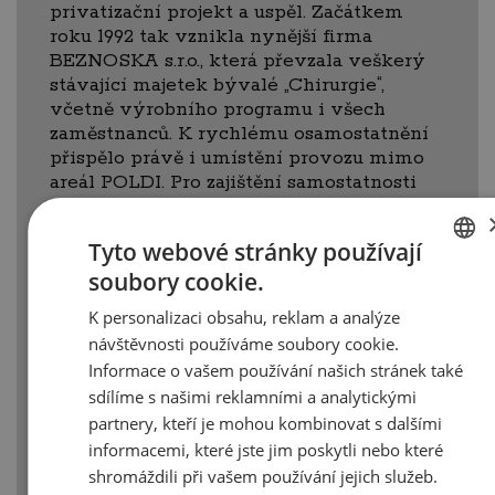
privatizační projekt a uspěl. Začátkem
roku 1992 tak vznikla nynější firma
BEZNOSKA s.r.o., která převzala veškerý
stávající majetek bývalé „Chirurgie“,
včetně výrobního programu i všech
zaměstnanců. K rychlému osamostatnění
přispělo právě i umístění provozu mimo
areál POLDI. Pro zajištění samostatnosti
ve fungování vzniklé společnosti však
bylo třeba vybudovat úplně nově
Tyto webové stránky používají
obchodní a ekonomický úsek, vývojovou
soubory cookie.
konstrukci a logistiku.
CZECH
K personalizaci obsahu, reklam a analýze
Z organizačních důvodů byla společnost
ENGLISH
návštěvnosti používáme soubory cookie.
původně rozdělena na dvě samostatné
části. Jednou byla společnost BEZNOSKA-
Informace o vašem používání našich stránek také
MEDITECH s.r.o., zabývající se obchodní
sdílíme s našimi reklamními a analytickými
činností se sídlem v Domě techniky
partnery, kteří je mohou kombinovat s dalšími
v Kladně na Sítné a druhou poté
informacemi, které jste jim poskytli nebo které
společnost BMT POLDI s.r.o., zabývající se
shromáždili při vašem používání jejich služeb.
vývojem a výrobou se sídlem