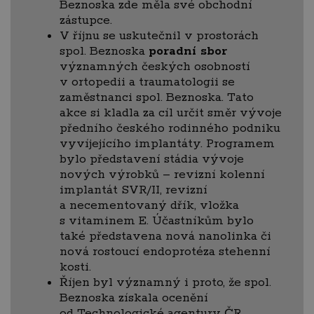
Beznoska zde měla své obchodní
zástupce.
V říjnu se uskutečnil v prostorách
spol. Beznoska
poradní sbor
významných českých osobností
v ortopedii a traumatologii se
zaměstnanci spol. Beznoska. Tato
akce si kladla za cíl určit směr vývoje
předního českého rodinného podniku
vyvíjejícího implantáty. Programem
bylo představení stádia vývoje
nových výrobků – revizní kolenní
implantát SVR/II, revizní
a necementovaný dřík, vložka
s vitaminem E. Účastníkům bylo
také představena nová nanolinka či
nová rostoucí endoprotéza stehenní
kosti.
Říjen byl významný i proto, že spol.
Beznoska získala ocenění
od Technologické agentury ČR