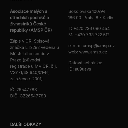
Asociace malých a
Sokolovská 100/94
středních podniků a
186 00 Praha 8 - Karlín
živnostníků České
T:
+420 236 080 454
republiky (AMSP ČR)
M:
+420 733 722 512
Zápis v OR: Spisová
e-mail:
amsp@amsp.cz
značka L 12282 vedená u
web: www.amsp.cz
Městského soudu v
Praze (původní
Datová schránka:
registrace u MV ČR, č.j.
ID: au9uavs
VS/1-1/48 640/01-R,
založeno r. 2001)
IČ: 26547783
DIČ: CZ26547783
DALŠÍ ODKAZY