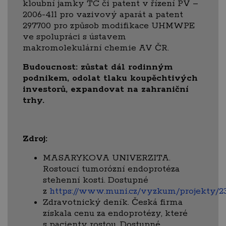
kloubní jamky TC či patent v řízení PV –
2006-411 pro vazivový aparát a patent
297700 pro způsob modifikace UHMWPE
ve spolupráci s ústavem
makromolekulární chemie AV ČR.
Budoucnost: zůstat dál rodinným
podnikem, odolat tlaku koupěchtivých
investorů, expandovat na zahraniční
trhy.
Zdroj:
MASARYKOVA UNIVERZITA.
Rostoucí tumorózní endoprotéza
stehenní kosti. Dostupné
z
https://www.muni.cz/vyzkum/projekty/2
Zdravotnický deník. Česká firma
získala cenu za endoprotézy, které
s pacienty rostou. Dostupné