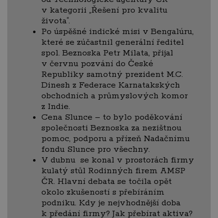
v kategorii „Řešení pro kvalitu
života“.
Po úspěšné indické misi v Bengalúru,
které se zúčastnil generální ředitel
spol. Beznoska Petr Milata, přijal
v červnu pozvání do České
Republiky samotný prezident M.C.
Dinesh z Federace Karnatakských
obchodních a průmyslových komor
z Indie.
Cena Slunce – to bylo poděkování
společnosti Beznoska za nezištnou
pomoc, podporu a přízeň Nadačnímu
fondu Slunce pro všechny.
V dubnu se konal v prostorách firmy
kulatý stůl Rodinných firem AMSP
ČR. Hlavní debata se točila opět
okolo zkušeností s přebíráním
podniku. Kdy je nejvhodnější doba
k předání firmy? Jak přebírat aktiva?