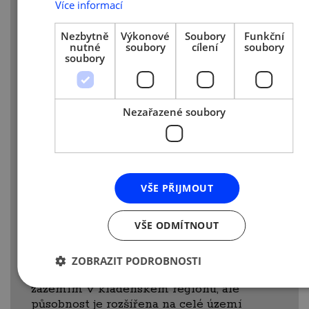
Více informací
ve stávajícím provozu v Kladně-
Kročehlavech. Obě společnosti od začátku
Nezbytně
Výkonové
Soubory
Funkční
úzce spolupracovaly. Vše se posléze
nutné
soubory
cílení
soubory
soubory
zjednodušilo sloučením obou firem
pod společnou značku BEZNOSKA s.r.o.
K zásadním změnám došlo po výstavbě
nové správní budovy v Kročehlavech,
Nezařazené soubory
čímž se celá firma sloučila v roce 1999
na jedné adrese.
Současnost
VŠE PŘIJMOUT
Firma BEZNOSKA, s.r.o. je ryze českým
VŠE ODMÍTNOUT
rodinným podnikem, společnost obchodně
vede a řídí již třetí generace – jednatel
Petr Milata a obchodní ředitel Bc. Pavel
ZOBRAZIT PODROBNOSTI
Milata. Je středně velkou firmou se
zázemím v kladenském regionu, ale
působnost je rozšířena na celé území