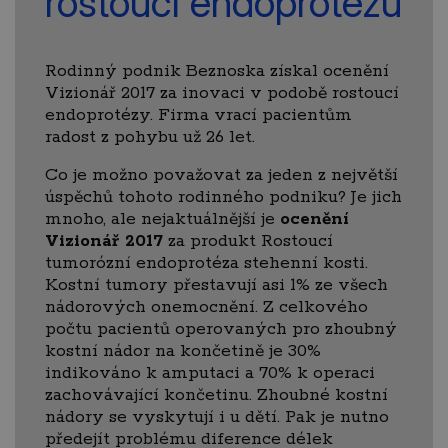
rostoucí endoprotézu
Rodinný podnik Beznoska získal ocenění
Vizionář 2017 za inovaci v podobě rostoucí
endoprotézy. Firma vrací pacientům
radost z pohybu už 26 let.
Co je možno považovat za jeden z největší
úspěchů tohoto rodinného podniku? Je jich
mnoho, ale nejaktuálnější je
ocenění
Vizionář 2017
za produkt Rostoucí
tumorózní endoprotéza stehenní kosti.
Kostní tumory přestavují asi 1% ze všech
nádorových onemocnění. Z celkového
počtu pacientů operovaných pro zhoubný
kostní nádor na končetině je 30%
indikováno k amputaci a 70% k operaci
zachovávající končetinu. Zhoubné kostní
nádory se vyskytují i u dětí. Pak je nutno
předejít problému diference délek