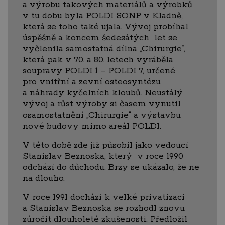
a výrobu takových materiálů a výrobků
v tu dobu byla POLDI SONP v Kladně,
která se toho také ujala. Vývoj probíhal
úspěšně a koncem šedesátých let se
vyčlenila samostatná dílna „Chirurgie“,
která pak v 70. a 80. letech vyráběla
soupravy POLDI 1 – POLDI 7, určené
pro vnitřní a zevní osteosyntézu
a náhrady kyčelních kloubů. Neustálý
vývoj a růst výroby si časem vynutil
osamostatnění „Chirurgie“ a výstavbu
nové budovy mimo areál POLDI.
V této době zde již působil jako vedoucí
Stanislav Beznoska, který v roce 1990
odchází do důchodu. Brzy se ukázalo, že ne
na dlouho.
V roce 1991 dochází k velké privatizaci
a Stanislav Beznoska se rozhodl znovu
zúročit dlouholeté zkušenosti. Předložil