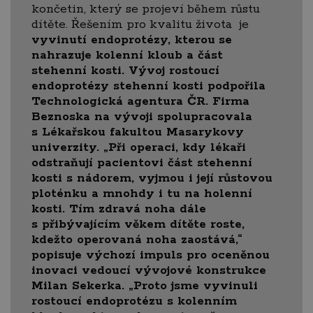
končetin, který se projeví během růstu
dítěte. Řešením pro kvalitu života je
v
yvinutí endoprotézy, kterou
se
nahrazuje kolenní kloub a část
stehenní kosti. Vývoj rostoucí
endoprotézy stehenní kosti podpořila
Technologická agentura ČR. Firma
Beznoska na vývoji spolupracovala
s Lékařskou fakultou Masarykovy
univerzity. „Při operaci, kdy lékaři
odstraňují pacientovi část stehenní
kosti s nádorem, vyjmou i její růstovou
ploténku a mnohdy i tu na holenní
kosti. Tím zdravá noha dále
s přibývajícím věkem dítěte roste,
kdežto operovaná noha zaostává,“
popisuje výchozí impuls pro oceněnou
inovaci vedoucí vývojové konstrukce
Milan Sekerka. „Proto jsme vyvinuli
rostoucí endoprotézu s kolenním