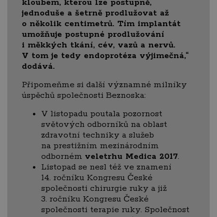
kloubem, kterou lze postupně,
jednoduše a šetrně prodlužovat až
o několik centimetrů. Tím implantát
umožňuje postupné prodlužování
i měkkých tkání, cév, vazů a nervů.
V tom je tedy endoprotéza výjimečná,“
dodává.
Připomeňme si další významné milníky
úspěchů společnosti Beznoska:
V listopadu poutala pozornost
světových odborníků na oblast
zdravotní techniky a služeb
na prestižním mezinárodním
odborném
veletrhu Medica 2017
.
Listopad se nesl též ve znamení
14. ročníku Kongresu České
společnosti chirurgie ruky a již
3. ročníku Kongresu České
společnosti terapie ruky. Společnost