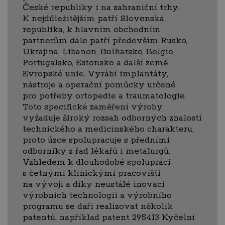
České republiky i na zahraniční trhy.
K nejdůležitějším patří Slovenská
republika, k hlavním obchodním
partnerům dále patří především Rusko,
Ukrajina, Libanon, Bulharsko, Belgie,
Portugalsko, Estonsko a další země
Evropské unie. Vyrábí implantáty,
nástroje a operační pomůcky určené
pro potřeby ortopedie a traumatologie.
Toto specifické zaměření výroby
vyžaduje široký rozsah odborných znalostí
technického a medicínského charakteru,
proto úzce spolupracuje s předními
odborníky z řad lékařů i metalurgů.
Vzhledem k dlouhodobé spolupráci
s četnými klinickými pracovišti
na vývoji a díky neustálé inovaci
výrobních technologií a výrobního
programu se daří realizovat několik
patentů, například patent 295413 Kyčelní