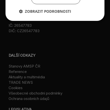
Datová schránka:
registrace u MV ČR, č.j.
ID: au9uavs
VS/1-1/48 640/01-R,
ZOBRAZIT PODROBNOSTI
založeno r. 2001)
IČ: 26547783
DIČ: CZ26547783
DALŠÍ ODKAZY
Stanovy AMSP ČR
Reference
Aktuality a multimédia
TRADE NEWS
Cookies
Všeobecné obchodní podmínky
Ochrana osobních údajů
LEGISLATIVA