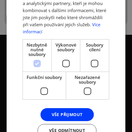
informacemi–251359/
a analytickými partnery, kteří je mohou
kombinovat s dalšími informacemi, které
jste jim poskytli nebo které shromáždili
při vašem používání jejich služeb.
Více
informací
Nezbytně
Výkonové
Soubory
nutné
soubory
cílení
soubory
KONTAKTY
Funkční soubory
Nezařazené
soubory
Asociace malých a
Sokolovská 100/94
středních podniků a
186 00 Praha 8 - Karlín
živnostníků České
T:
+420 236 080 454
republiky (AMSP ČR)
M:
+420 733 722 512
Zápis v OR: Spisová
VŠE PŘIJMOUT
e-mail:
amsp@amsp.cz
značka L 12282 vedená u
web: www.amsp.cz
Městského soudu v
VŠE ODMÍTNOUT
Praze (původní