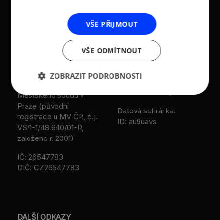
KONTAKTY
Asociace malých a
Sokolovská 100/94
VŠE PŘIJMOUT
středních podniků a
186 00 Praha 8 - Karlín
živnostníků České
VŠE ODMÍTNOUT
T:
+420 236 080 454
republiky (AMSP ČR)
M:
+420 733 722 512
Zápis v OR: Spisová
ZOBRAZIT PODROBNOSTI
e-mail:
amsp@amsp.cz
značka L 12282 vedená u
web: www.amsp.cz
Městského soudu v
Praze (původní
Datová schránka:
registrace u MV ČR, č.j.
ID: au9uavs
VS/1-1/48 640/01-R,
založeno r. 2001)
IČ: 26547783
DIČ: CZ26547783
DALŠÍ ODKAZY