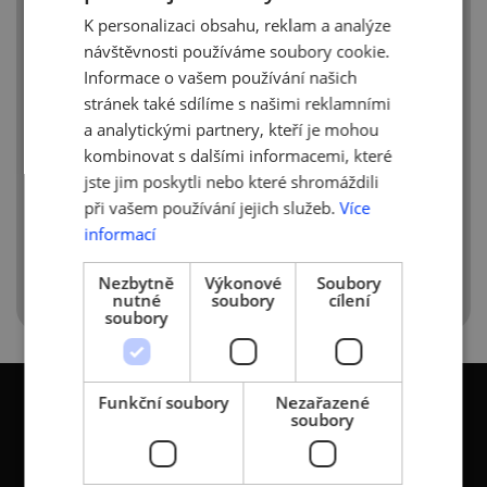
o seniory neklesá ani mezi
K personalizaci obsahu, reklam a analýze
zaměstnavateli. Dva z deseti důchodců
ENGLISH
dokonce ještě uvažují o zahájení
návštěvnosti používáme soubory cookie.
podnikání. Hlavním motivem nejsou jen
Informace o vašem používání našich
peníze, ale i společenská prospěšnost
stránek také sdílíme s našimi reklamními
a udržování psychické a fyzické aktivity.
a analytickými partnery, kteří je mohou
kombinovat s dalšími informacemi, které
Celý článek naleznete zde:
jste jim poskytli nebo které shromáždili
http://www.businessinfo.cz/cs/clanky/seniori-
při vašem používání jejich služeb.
Více
jsou-v-kurzu-dva-z-deseti-jeste-chteji-
informací
zacit-podnikat-109290.html
Nezbytně
Výkonové
Soubory
nutné
soubory
cílení
soubory
Funkční soubory
Nezařazené
soubory