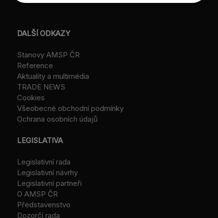
DALŠÍ ODKAZY
Stanovy AMSP ČR
Reference
Aktuality a multimédia
TRADE NEWS
Cookies
Všeobecné obchodní podmínky
Ochrana osobních údajů
LEGISLATIVA
Legislativní rada
Legislativní návrhy
Legislativní partneři
O AMSP ČR
Představenstvo
Dozorčí rada