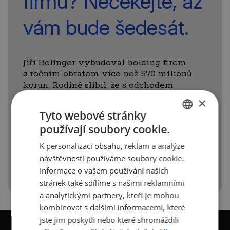
firmu? Nečekejte, až
vám bude šedesát.
Jiří Belinger vybudoval holding firem
s ročním obratem více než 570 milionů
korun. Rodině slíbil, že s odchodem
do důchodu opustí i ředitelská křesla
×
ve firmách. A tak se také stalo. Podělil se
Tyto webové stránky
s námi o své zkušenosti s předáním firem
používají soubory cookie.
do rukou nejen rodinných příslušníků.
CZECH
K personalizaci obsahu, reklam a analýze
Více informací
zde >>
.
ENGLISH
návštěvnosti používáme soubory cookie.
Informace o vašem používání našich
stránek také sdílíme s našimi reklamními
a analytickými partnery, kteří je mohou
kombinovat s dalšími informacemi, které
jste jim poskytli nebo které shromáždili