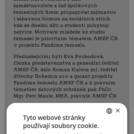
zaměstnavatele z řad špičkových
řemeslných firem propagovat zajímavou
i zábavnou formou na sociálních sítích,
kde se dnešní děti a studenti pohybují
nejvíce. Motivace mládeže ke studiu
řemesel je prioritním tématem AMSP ČR
v projektu Fandíme řemeslu.
Přednášejícími byli Eva Svobodová,
členka představenstva a generální ředitel
AMSP ČR, dále Roman Kučera ml., ředitel
Střechy Bohemia s.r.o. a garant projektu
Fandíme řemeslu AMSP ČR a k právním
tématům datových schránek pak PhDr.
Mgr. Petr Maule, MBA, právník AMSP ČR.
×
Tyto webové stránky
používají soubory cookie.
CZECH