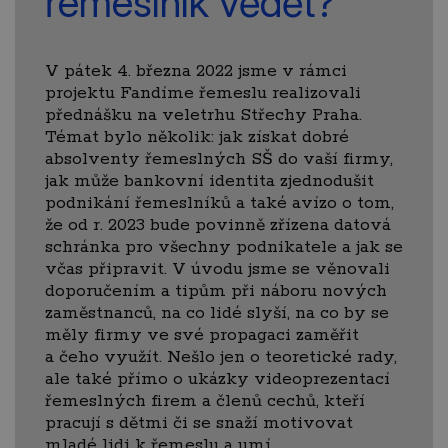
řemeslník vědět?
V pátek 4. března 2022 jsme v rámci
projektu Fandíme řemeslu realizovali
přednášku na veletrhu Střechy Praha.
Témat bylo několik: jak získat dobré
absolventy řemeslných SŠ do vaší firmy,
jak může bankovní identita zjednodušit
podnikání řemeslníků a také avízo o tom,
že od r. 2023 bude povinně zřízena datová
schránka pro všechny podnikatele a jak se
včas připravit. V úvodu jsme se věnovali
doporučením a tipům při náboru nových
zaměstnanců, na co lidé slyší, na co by se
měly firmy ve své propagaci zaměřit
a čeho využít. Nešlo jen o teoretické rady,
ale také přímo o ukázky videoprezentací
řemeslných firem a členů cechů, kteří
pracují s dětmi či se snaží motivovat
mladé lidi k řemeslu a umí