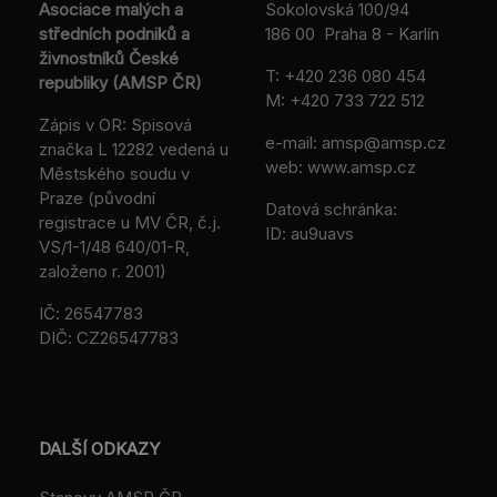
Asociace malých a
Sokolovská 100/94
středních podniků a
186 00 Praha 8 - Karlín
živnostníků České
T:
+420 236 080 454
republiky (AMSP ČR)
M:
+420 733 722 512
Zápis v OR: Spisová
e-mail:
amsp@amsp.cz
značka L 12282 vedená u
web: www.amsp.cz
Městského soudu v
Praze (původní
Datová schránka:
registrace u MV ČR, č.j.
ID: au9uavs
VS/1-1/48 640/01-R,
založeno r. 2001)
IČ: 26547783
DIČ: CZ26547783
DALŠÍ ODKAZY