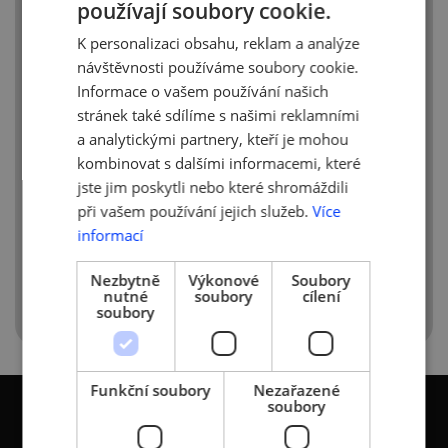
používají soubory cookie.
CZECH
návštěvníků vyrovnat. Kromě rozvoje
lázeňského cestovního ruchu je záměrem
K personalizaci obsahu, reklam a analýze
ENGLISH
dotačního titulu, aby se zákazníci naučili
návštěvnosti používáme soubory cookie.
do lázní jezdit i na vícedenní pobyt
Informace o vašem používání našich
spojený s čerpáním léčebných služeb i s
stránek také sdílíme s našimi reklamními
relaxací a odpočinkem. Poskytnutá
a analytickými partnery, kteří je mohou
podpora přispěje k obnově celého regionu.
kombinovat s dalšími informacemi, které
jste jim poskytli nebo které shromáždili
Zdroj:
při vašem používání jejich služeb.
Více
https://mmr.cz/cs/ostatni/web/novinky/vlada-
schvalila-vouchery-do-lazni-program-
informací
covid
Nezbytně
Výkonové
Soubory
nutné
soubory
cílení
soubory
Funkční soubory
Nezařazené
soubory