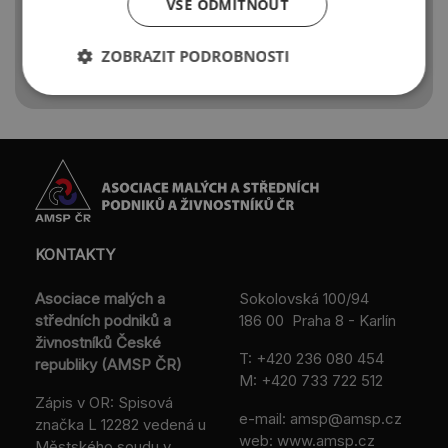
VŠE ODMÍTNOUT
nejdříve 17. 5. 2021.
ZOBRAZIT PODROBNOSTI
KONTAKTY
Asociace malých a
Sokolovská 100/94
středních podniků a
186 00 Praha 8 - Karlín
živnostníků České
T:
+420 236 080 454
republiky (AMSP ČR)
M:
+420 733 722 512
Zápis v OR: Spisová
e-mail:
amsp@amsp.cz
značka L 12282 vedená u
web: www.amsp.cz
Městského soudu v