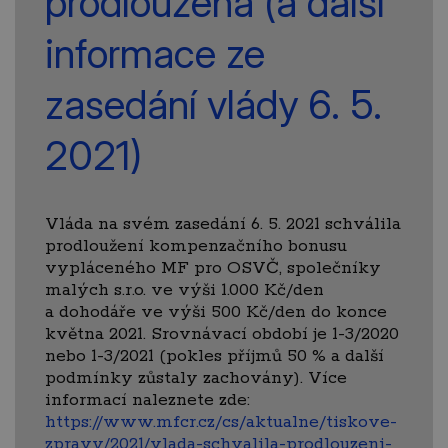
prodloužena (a další
informace ze
zasedání vlády 6. 5.
2021)
Vláda na svém zasedání 6. 5. 2021 schválila
prodloužení kompenzačního bonusu
vypláceného MF pro OSVČ, společníky
malých s.r.o. ve výši 1.000 Kč/den
a dohodáře ve výši 500 Kč/den do konce
května 2021. Srovnávací období je 1-3/2020
nebo 1-3/2021 (pokles příjmů 50 % a další
podmínky zůstaly zachovány). Více
informací naleznete zde:
https://www.mfcr.cz/cs/aktualne/tiskove-
zpravy/2021/vlada-schvalila-prodlouzeni-