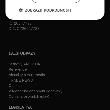
Datová schránka:
registrace u MV ČR, č.j.
ID: au9uavs
VS/1-1/48 640/01-R,
ZOBRAZIT PODROBNOSTI
založeno r. 2001)
IČ: 26547783
DIČ: CZ26547783
DALŠÍ ODKAZY
Stanovy AMSP ČR
Reference
Aktuality a multimédia
TRADE NEWS
Cookies
Všeobecné obchodní podmínky
Ochrana osobních údajů
LEGISLATIVA