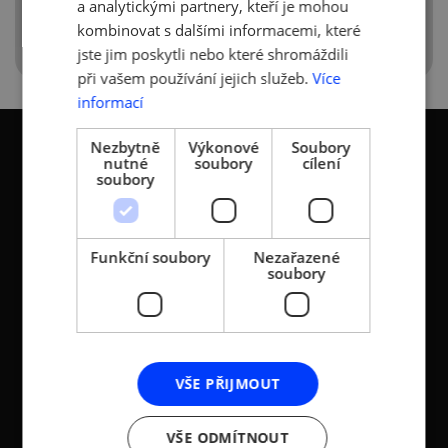
a analytickými partnery, kteří je mohou
kombinovat s dalšími informacemi, které
jste jim poskytli nebo které shromáždili
při vašem používání jejich služeb.
Více
informací
Nezbytně
Výkonové
Soubory
nutné
soubory
cílení
soubory
KONTAKTY
Funkční soubory
Nezařazené
Asociace malých a
Sokolovská 100/94
soubory
středních podniků a
186 00 Praha 8 - Karlín
živnostníků České
T:
+420 236 080 454
republiky (AMSP ČR)
M:
+420 733 722 512
Zápis v OR: Spisová
VŠE PŘIJMOUT
e-mail:
amsp@amsp.cz
značka L 12282 vedená u
web: www.amsp.cz
Městského soudu v
VŠE ODMÍTNOUT
Praze (původní