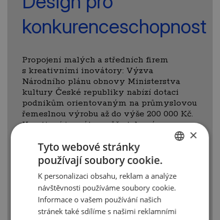
Design pro
konkurenceschopnost
Propojení malých a středních firem
s kreativními inovátory: Výzva
Národního plánu obnovy Ministerstva
kultury České republiky nabízí dotaci
podnikům orientovaným na průmyslovou
řemeslnou výrobu až do výše 200 000 Kč.
Kreativní inovátor může takovému
×
podniku pomoci s designem výrobku
Tyto webové stránky
nebo s inovací vzhledu stávajícího
produktu.
používají soubory cookie.
CZECH
Dodavateli designérských služeb
K personalizaci obsahu, reklam a analýze
ENGLISH
budou
designéři, registrovaní v
Adresáři
návštěvnosti používáme soubory cookie.
designérů CzechTrade
.
Informace o vašem používání našich
stránek také sdílíme s našimi reklamními
Celé znění výzvy