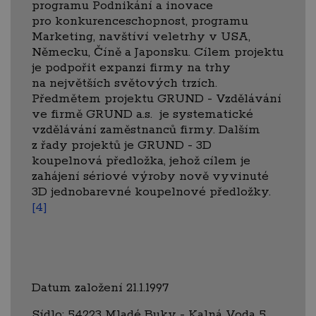
programu Podnikání a inovace
pro konkurenceschopnost, programu
Marketing, navštíví veletrhy v USA,
Německu, Číně a Japonsku. Cílem projektu
je podpořit expanzi firmy na trhy
na největších světových trzích.
Předmětem projektu GRUND - Vzdělávání
ve firmě GRUND a.s. je systematické
vzdělávání zaměstnanců firmy. Dalším
z řady projektů je GRUND - 3D
koupelnová předložka, jehož cílem je
zahájení sériové výroby nově vyvinuté
3D jednobarevné koupelnové předložky.
[4]
Datum založení 21.1.1997
Sídlo: 54223 Mladé Buky - Kalná Voda 5