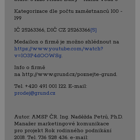
Kategorizace dle počtu zaměstnanců 100 -
199
IČ 25263366, DIČ CZ 25263366
[5]
Medailon o firmě je možno shlédnout na
https://www.youtube.com/watch?
v=1O3P4dOOWSg
.
Info o firmě
na http://www.grund.cz/poznejte-grund.
Tel. +420 491 001 122. E-mail:
prodej@grund.cz
Autor: AMSP ČR. Ing. Naděžda Petrů, Ph.D.
Manažer marketingové komunikace
pro projekt Rok rodinného podnikání
2018. Tel. 736 528 436. e-mail: