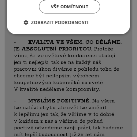
metody a způsoby používáme
VŠE ODMÍTNOUT
při dosahování našich cílů, je důležitější
než samotný výsledek. Proto jednáme
ZOBRAZIT PODROBNOSTI
a pracujeme čestně a poctivě, i kdyby se
zdálo, že celý svět funguje jinak.
-
KVALITA VE VŠEM, CO DĚLÁME,
JE ABSOLUTNÍ PRIORITOU.
Protože
víme, že ve světové konkurenci obstojí
jen ti nejlepší, tak se na každý náš
pracovní úkon díváme z pohledu toho, že
chceme být nejlepším výrobcem
koupelnových koberečků na světě.
V kvalitě neděláme kompromisy.
-
MYSLÍME POZITIVNĚ.
Na všem
lze nalézt chybu, ale svět lze změnit
k lepšímu jen tak, že věříme v to dobré
v každém z nás a věříme, že pokud
poctivě odvedeme svoji práci, tak budeme
mít lepší budoucnost. Již 25 let nám