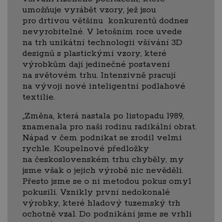
umožňuje vyrábět vzory, jež jsou
pro drtivou většinu konkurentů dodnes
nevyrobitelné. V letošním roce uvede
na trh unikátní technologii všívání 3D
designů s plastickými vzory, které
výrobkům dají jedinečné postavení
na světovém trhu. Intenzivně pracují
na vývoji nové inteligentní podlahové
textilie.
„Změna, která nastala po listopadu 1989,
znamenala pro naši rodinu radikální obrat.
Nápad v čem podnikat se zrodil velmi
rychle. Koupelnové předložky
na československém trhu chyběly, my
jsme však o jejich výrobě nic nevěděli.
Přesto jsme se o ni metodou pokus omyl
pokusili. Vznikly první nedokonalé
výrobky, které hladový tuzemský trh
ochotně vzal. Do podnikání jsme se vrhli