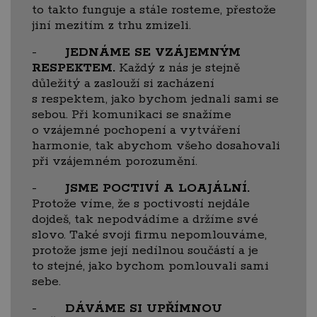
to takto funguje a stále rosteme, přestože
jiní mezitím z trhu zmizeli.
-
JEDNÁME SE VZÁJEMNÝM
RESPEKTEM.
Každý z nás je stejně
důležitý a zaslouží si zacházení
s respektem, jako bychom jednali sami se
sebou. Při komunikaci se snažíme
o vzájemné pochopení a vytváření
harmonie, tak abychom všeho dosahovali
při vzájemném porozumění.
-
JSME POCTIVÍ A LOAJÁLNÍ.
Protože víme, že s poctivostí nejdále
dojdeš, tak nepodvádíme a držíme své
slovo. Také svoji firmu nepomlouváme,
protože jsme její nedílnou součástí a je
to stejné, jako bychom pomlouvali sami
sebe.
-
DÁVÁME SI UPŘÍMNOU