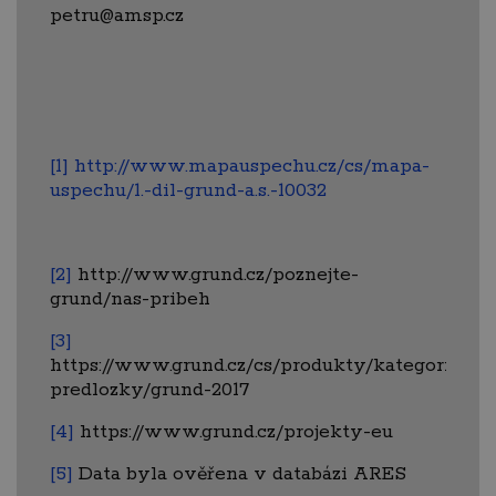
petru@amsp.cz
[1]
http://www.mapauspechu.cz/cs/mapa-
uspechu/1.-dil-grund-a.s.-10032
[2]
http://www.grund.cz/poznejte-
grund/nas-pribeh
[3]
https://www.grund.cz/cs/produkty/kategorie/k
predlozky/grund-2017
[4]
https://www.grund.cz/projekty-eu
[5]
Data byla ověřena v databázi ARES