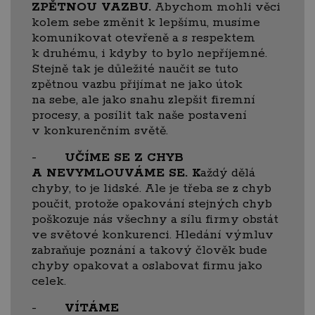
ZPĚTNOU VAZBU.
Abychom mohli věci
kolem sebe změnit k lepšímu, musíme
komunikovat otevřeně a s respektem
k druhému, i kdyby to bylo nepříjemné.
Stejně tak je důležité naučit se tuto
zpětnou vazbu přijímat ne jako útok
na sebe, ale jako snahu zlepšit firemní
procesy, a posílit tak naše postavení
v konkurenčním světě.
-
UČÍME SE Z CHYB
A NEVYMLOUVÁME SE. K
aždý dělá
chyby, to je lidské. Ale je třeba se z chyb
poučit, protože opakování stejných chyb
poškozuje nás všechny a sílu firmy obstát
ve světové konkurenci. Hledání výmluv
zabraňuje poznání a takový člověk bude
chyby opakovat a oslabovat firmu jako
celek.
-
VÍTÁME