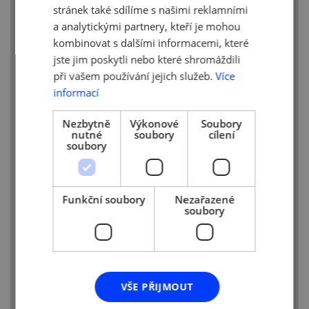
stránek také sdílíme s našimi reklamními
materiálů, od inovativní polyakrylové
a analytickými partnery, kteří je mohou
a polyesterové příze, přes organickou
kombinovat s dalšími informacemi, které
bavlnu, až po velmi luxusní řadu
jste jim poskytli nebo které shromáždili
v nevšedním provedení. Promyšlený
design i citlivý výběr barev zcela
při vašem používání jejich služeb.
Více
odpovídají nárokům dneška. Ovšem těšit
informací
vás budou i během celé řady zítřků.
[3]
Nezbytně
Výkonové
Soubory
nutné
soubory
cílení
soubory
Firemní hodnoty:
-
JSME RODINNÁ FIRMA A KAŽDÝ
Z NÁS JE JEJÍ SOUČÁSTÍ.
Držíme spolu
Funkční soubory
Nezařazené
soubory
v dobrých i zlých časech. Poskytujeme si
pomoc a podporu, protože víme, že
společně dokážeme mnohem více než
každý sám za sebe.
-
VÝSLEDEK JE DŮLEŽITÝ, ALE
VŠE PŘIJMOUT
CESTA K NĚMU JEŠTĚ VÍCE.
To, jaké