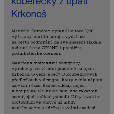
koberečky z úpatí
Krkonoš
Manželé Grundovi opravili v roce 1990
vyřazený textilní stroj a vydali se
na cestu podnikání. Za své snažení získala
rodinná firma GRUND i prestižní
podnikatelské ocenění.
Navrženy světovými designéry,
vyrobeny ve vlastní přádelně na úpatí
Krkonoš. O čem je řeč? O koupelnových
předložkách v designu, který odolá náporu
užívání i času. Radost udělají nejen
v koupelně, ale všude tam, kde zákazník
ocení jejich měkké pohodlí. Díky kvalitní
protiskluzové vrstvě už nikdy
neuklouznete a údržba je velmi snadná!