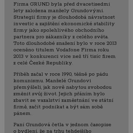
Firma GRUND byla před dvacetisedmi
lety založena manžely Grundovými.
Strategií firmy je dlouhodobá návratnost
investic a zajištění ekonomické stability
firmy jako spolehlivého obchodního
partnera pro zákazníky z celého světa.
Toto dlouhodobé snažení bylo v roce 2013
oceněno titulem Vodafone Firma roku
2013 v konkurenci vice než tří tisíc firem
z celé České Republiky.
Příběh začal v roce 1990, těšně po pádu
komunismu. Manželé Grundovi
přemýšleli, jak nově nabytou svobodou
změnit svůj život. Jejich přáním bylo
zbavit se vazalství zaměstnání ve státní
firmě, začít podnikat a být sám sobě
pánem.
Paní Grundová četla v jednom časopise
o bydlení, že na trhu tehdejšího