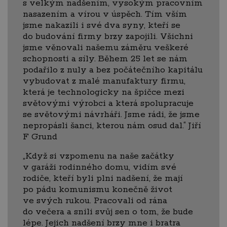
s velkým nadšením, vysokým pracovním
nasazením a vírou v úspěch. Tím vším
jsme nakazili i své dva syny, kteří se
do budování firmy brzy zapojili. Všichni
jsme věnovali našemu záměru veškeré
schopnosti a síly. Během 25 let se nám
podařilo z nuly a bez počátečního kapitálu
vybudovat z malé manufaktury firmu,
která je technologicky na špičce mezi
světovými výrobci a která spolupracuje
se světovými návrháři. Jsme rádi, že jsme
nepropásli šanci, kterou nám osud dal.“ Jiří
F Grund
„Když si vzpomenu na naše začátky
v garáži rodinného domu, vidím své
rodiče, kteří byli plni nadšení, že mají
po pádu komunismu konečně život
ve svých rukou. Pracovali od rána
do večera a snili svůj sen o tom, že bude
lépe. Jejich nadšení brzy mne i bratra