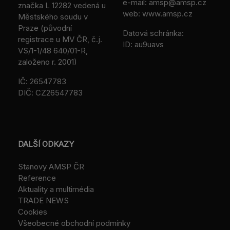
e-mail:
amsp@amsp.cz
značka L 12282 vedená u
web: www.amsp.cz
Městského soudu v
Praze (původní
Datová schránka:
registrace u MV ČR, č.j.
ID: au9uavs
VS/1-1/48 640/01-R,
založeno r. 2001)
IČ: 26547783
DIČ: CZ26547783
DALŠÍ ODKAZY
Stanovy AMSP ČR
Reference
Aktuality a multimédia
TRADE NEWS
Cookies
Všeobecné obchodní podmínky