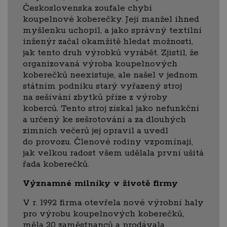
Československa zoufale chybí
koupelnové koberečky. Její manžel ihned
myšlenku uchopil, a jako správný textilní
inženýr začal okamžitě hledat možnosti,
jak tento druh výrobků vyrábět. Zjistil, že
organizovaná výroba koupelnových
koberečků neexistuje, ale našel v jednom
státním podniku starý vyřazený stroj
na sešívání zbytků příze z výroby
koberců. Tento stroj získal jako nefunkční
a určený ke sešrotování a za dlouhých
zimních večerů jej opravil a uvedl
do provozu. Členové rodiny vzpomínají,
jak velkou radost všem udělala první ušitá
řada koberečků.
Významné milníky v životě firmy
V r. 1992 firma otevřela nové výrobní haly
pro výrobu koupelnových koberečků,
měla 20 zaměstnanců a prodávala