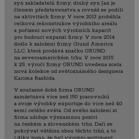
syn zakladatelů firmy, druhý syn Jan je
členem představenstva a rovněž se podílí
na aktivitách firmy. V roce 2013 proběhla
celková rekonstrukce výrobního areálu
a pořízení nových výrobních kapacit
pro budoucí expanzi firmy. V roce 2014
došlo k založení firmy Grund America
LLC, která prodává značku GRUND
na severoamerickém trhu. V roce 2015
k 25. výročí firmy GRUND uvedena zcela
nová kolekce od světoznámého designera
Karima Rashida.
V současné době firma GRUND
zaměstnává více než 150 pracovníků
a svoje výrobky exportuje do více než 40
zemí celého světa. Od svého založení si
firma udržuje významnou pozici
na českém a slovenském trhu. Daří se
pokrývat většinu obou těchto trhů, a to
i díky tomu, že byl výrobní sortiment