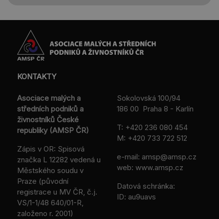
KONTAKTY
Asociace malých a
Sokolovská 100/94
středních podniků a
186 00 Praha 8 - Karlín
živnostníků České
T:
+420 236 080 454
republiky (AMSP ČR)
M:
+420 733 722 512
Zápis v OR: Spisová
e-mail:
amsp@amsp.cz
značka L 12282 vedená u
web: www.amsp.cz
Městského soudu v
Praze (původní
Datová schránka:
registrace u MV ČR, č.j.
ID: au9uavs
VS/1-1/48 640/01-R,
založeno r. 2001)