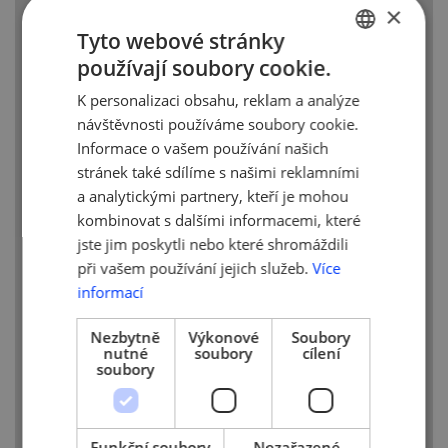
×
s panem Svatoplukem Jedličkou a panem
Lubošem Síbertem. Pan Jedlička se
Tyto webové stránky
v minulosti zaregistroval do programu
používají soubory cookie.
CZECH
EYE jako hostitelský podnikatel a jeho
K personalizaci obsahu, reklam a analýze
hlavní motivací pro účast bylo předat
ENGLISH
a sdílet své dlouholeté znalosti
návštěvnosti používáme soubory cookie.
a zkušenosti s mladým, začínajícím
Informace o vašem používání našich
podnikatelem/podnikatelkou. Nakonec si
stránek také sdílíme s našimi reklamními
na dvouměsíční pobyt ve své společnosti
a analytickými partnery, kteří je mohou
vybral pana Siberta z Humenného
kombinovat s dalšími informacemi, které
na Slovensku, absolventa FF Univerzity
jste jim poskytli nebo které shromáždili
Pavla Jozefa Šafaříka v Košicích. Hlavním
při vašem používání jejich služeb.
Více
důvodem bylo souznění se zamýšleným
informací
oborem podnikání mladého nadějného
podnikatele.
Nezbytně
Výkonové
Soubory
nutné
soubory
cílení
Během pobytu se pan Síbert zapojil
soubory
do běžného pracovního procesu
ve společnosti, měl možnost průběžně si
konzultovat svůj podnikatelský záměr,
a nad to mu bylo umožněno absolvovat
Funkční soubory
Nezařazené