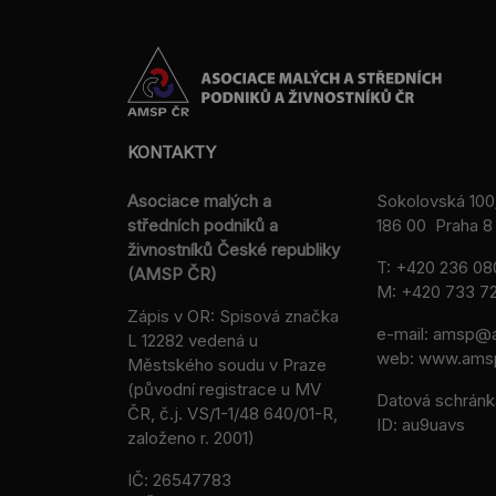
KONTAKTY
Asociace malých a
Sokolovská 100
středních podniků a
186 00 Praha 8 
živnostníků České republiky
T:
+420 236 08
(AMSP ČR)
M:
+420 733 72
Zápis v OR: Spisová značka
e-mail:
amsp@a
L 12282 vedená u
web: www.ams
Městského soudu v Praze
(původní registrace u MV
Datová schránk
ČR, č.j. VS/1-1/48 640/01-R,
ID: au9uavs
založeno r. 2001)
IČ: 26547783