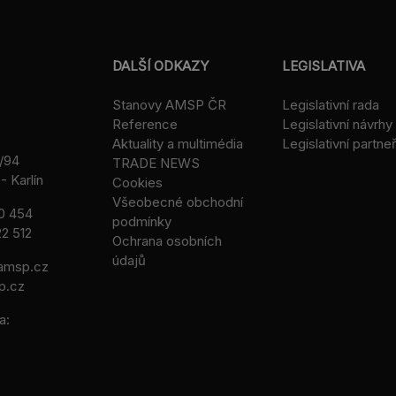
DALŠÍ ODKAZY
LEGISLATIVA
Stanovy AMSP ČR
Legislativní rada
Reference
Legislativní návrhy
Aktuality a multimédia
Legislativní partneř
/94
TRADE NEWS
- Karlín
Cookies
Všeobecné obchodní
0 454
podmínky
2 512
Ochrana osobních
údajů
msp.cz
p.cz
a: