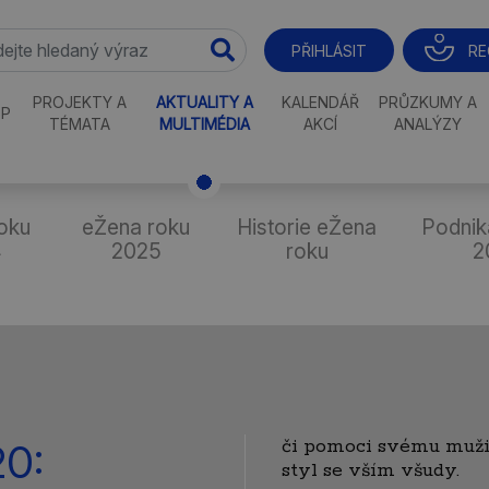
RE
PŘIHLÁSIT
PROJEKTY A
AKTUALITY A
KALENDÁŘ
PRŮZKUMY A
P
TÉMATA
MULTIMÉDIA
AKCÍ
ANALÝZY
oku
eŽena roku
Historie eŽena
Podnik
4
2025
roku
2
či pomoci svému muži.
20:
styl se vším všudy.