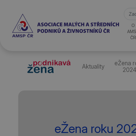
O
AMS
ČR
eŽena r
Aktuality
202
eŽena roku 20