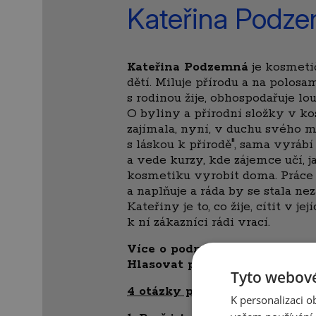
Kateřina Podze
Kateřina Podzemná
je kosmeti
dětí. Miluje přírodu a na polosa
s rodinou žije, obhospodařuje lo
O byliny a přírodní složky v k
zajímala, nyní, v duchu svého mo
s láskou k přírodě", sama vyráb
a vede kurzy, kde zájemce učí, ja
kosmetiku vyrobit doma. Práce 
a naplňuje a ráda by se stala ne
Kateřiny je to, co žije, cítit v je
k ní zákazníci rádi vrací.
Více o podnikání Kateřiny na
Hlasovat pro Kateřinu můžete
Tyto webové
4 otázky pro Kateřinu Podze
K personalizaci 