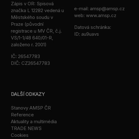
Zápis v OR: Spisová
e-mail:
amsp@amsp.cz
značka L 12282 vedená u
web: www.amsp.cz
Městského soudu v
Praze (původní
Datová schránka:
registrace u MV ČR, č.j.
ID: au9uavs
VS/1-1/48 640/01-R,
založeno r. 2001)
IČ: 26547783
DIČ: CZ26547783
DALŠÍ ODKAZY
Stanovy AMSP ČR
Reference
Aktuality a multimédia
TRADE NEWS
Cookies