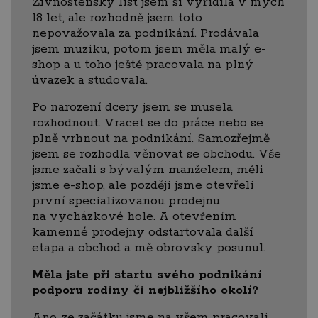
Živnostenský list jsem si vyřídila v mých
18 let, ale rozhodně jsem toto
nepovažovala za podnikání. Prodávala
jsem muziku, potom jsem měla malý e-
shop a u toho ještě pracovala na plný
úvazek a studovala.
Po narození dcery jsem se musela
rozhodnout. Vracet se do práce nebo se
plně vrhnout na podnikání. Samozřejmě
jsem se rozhodla věnovat se obchodu. Vše
jsme začali s bývalým manželem, měli
jsme e-shop, ale později jsme otevřeli
první specializovanou prodejnu
na vycházkové hole. A otevřením
kamenné prodejny odstartovala další
etapa a obchod a mě obrovsky posunul.
Měla jste při startu svého podnikání
podporu rodiny či nejbližšího okolí?
Ano, ze začátku jsme na všem pracovali