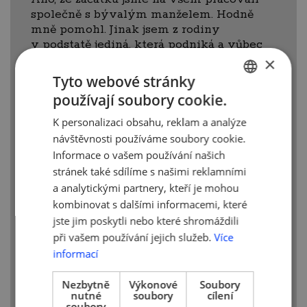
společně s bývalým manželem. Hodně
mně pomohl. Jinak jsem z rodiny
v podstatě jediná, která podniká a vůbec
ze začátku v mém okolí nebylo moc
×
stejně smýšlejících lidí. Proto jsem se
Tyto webové stránky
začala vzdělávat a jezdit na různá školení,
používají soubory cookie.
CZECH
kurzy, samo vzdělání, chodila jsem
na podnikatelské akce a momentálně
K personalizaci obsahu, reklam a analýze
ENGLISH
v Hůlkárně dělám setkání, kde si zvu
návštěvnosti používáme soubory cookie.
zajímavé lidi z různých oborů.
Informace o vašem používání našich
stránek také sdílíme s našimi reklamními
Jaké momenty byly pro Vás nejtěžší
a analytickými partnery, kteří je mohou
a jakých úspěchů si nejvíce vážíte?
kombinovat s dalšími informacemi, které
Nejtěžším momentem v životě bylo
jste jim poskytli nebo které shromáždili
rozdělení s manželem, který si vybral
při vašem používání jejich služeb.
Více
svoji cestu a já se musela o vše postarat
informací
sama. Musela jsem najít jiné adekvátní
místo pro obchod, zajistit kompletně
Nezbytně
Výkonové
Soubory
stěhování a zároveň fungovat a zajistit
nutné
soubory
cílení
soubory