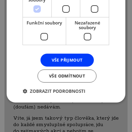
nejenom obchod, ale i moji dceru a mě
samotnou a musím říct, že díky nesmírně
ochotným lidem kolem mě jsem vše
zvládla, jak nejlépe jsem uměla a jsem
Funkční soubory
Nezařazené
na sebe patřičně pyšná.
soubory
Jakých chyb byste se nyní již
vyvarovala a co byste rozhodně
ve svém podnikání neměnila a všem
doporučila?
VŠE PŘIJMOUT
Zkušenosti jsou nepřenositelné. To si musí
každý zažít sám, a hlavně každý má jinou
VŠE ODMÍTNOUT
cestu. Nikdy jsem se nebránila poradit
to co je v mých možnostech, protože jsem
ZOBRAZIT PODROBNOSTI
si pár věcí už zažila, ale rozhodně
to někomu necpu a nevyžádané rady
(doufám) nedávám.
Víte, já jsem takový typ člověka, který jde
do každé smysluplné spolupráce, jdu
do zajímavých akcí a nebojím se