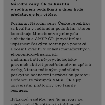
Národní ceny ČR za kvalitu
v rodinném podnikání a dnes hrdě
představuje její vítěze.
Posláním Národní ceny České republiky
za kvalitu v rodinném podnikání, kterou
koordinuje Ministerstvo průmyslu
a obchodu a AMSP ČR, je zviditelnit
úspěšnost českých rodinných podniků
a ocenit kvalitu v oblasti manažerských,
ekonomicko-finančních
a administrativně-psychologicko-
právních aktivit prostřednictvím zpětné
vazby, kterou rodinným podnikům
poskytne hodnocení nezávislou porotou
složenou ze zástupců AMSP ČR a její
univerzitní platformy pro family
business.
„Přiznávám se! Rodinné firmy jsou mou
srdeční záležitostí! Jsou to totiž právě