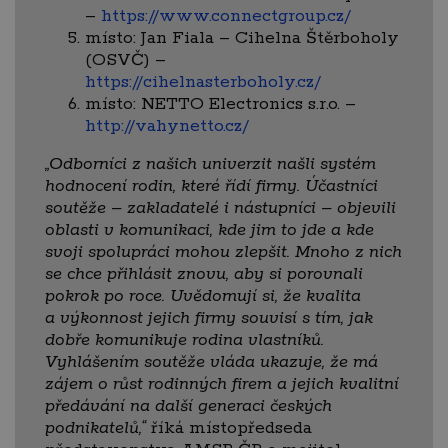
–
https://www.connectgroup.cz/
místo: Jan Fiala – Cihelna Štěrboholy
(OSVČ) –
https://cihelnasterboholy.cz/
místo: NETTO Electronics s.r.o. –
http://vahynetto.cz/
„
Odborníci z našich univerzit našli systém
hodnocení rodin, které řídí firmy. Účastníci
soutěže – zakladatelé i nástupníci – objevili
oblasti v komunikaci, kde jim to jde a kde
svoji spolupráci mohou zlepšit. Mnoho z nich
se chce přihlásit znovu, aby si porovnali
pokrok po roce. Uvědomují si, že kvalita
a výkonnost jejich firmy souvisí s tím, jak
dobře komunikuje rodina vlastníků.
Vyhlášením soutěže vláda ukazuje, že má
zájem o růst rodinných firem a jejich kvalitní
předávání na další generaci českých
podnikatelů,“
říká místopředseda