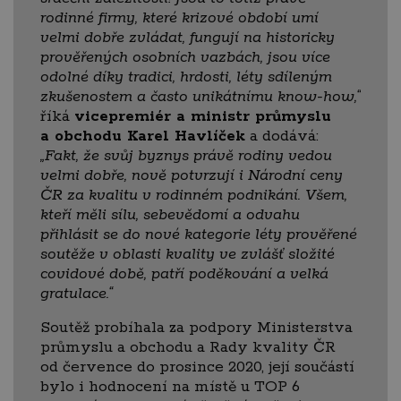
rodinné firmy, které krizové období umí
velmi dobře zvládat, fungují na historicky
prověřených osobních vazbách, jsou více
odolné díky tradici, hrdosti, léty sdíleným
zkušenostem a často unikátnímu know-how,“
říká
vicepremiér a ministr průmyslu
a obchodu Karel Havlíček
a dodává:
„Fakt, že svůj byznys právě rodiny vedou
velmi dobře, nově potvrzují i Národní ceny
ČR za kvalitu v rodinném podnikání. Všem,
kteří měli sílu, sebevědomí a odvahu
přihlásit se do nové kategorie léty prověřené
soutěže v oblasti kvality ve zvlášť složité
covidové době, patří poděkování a velká
gratulace.“
Soutěž probíhala za podpory Ministerstva
průmyslu a obchodu a Rady kvality ČR
od července do prosince 2020, její součástí
bylo i hodnocení na místě u TOP 6