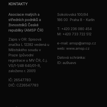
KONTAKTY
Asociace malých a
Sokolovská 100/94
středních podniků a
186 00 Praha 8 - Karlín
živnostníků České
T:
+420 236 080 454
republiky (AMSP ČR)
M:
+420 733 722 512
Zápis v OR: Spisová
e-mail:
amsp@amsp.cz
značka L 12282 vedená u
web: www.amsp.cz
Městského soudu v
Praze (původní
Datová schránka:
registrace u MV ČR, č.j.
ID: au9uavs
VS/1-1/48 640/01-R,
založeno r. 2001)
IČ: 26547783
DIČ: CZ26547783