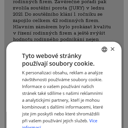
rodinných firem. Závěrečné pořadí pak
zvolila soutěžní porota (JURY) v lednu
2021. Do soutěžního klání 1. ročníku se
zapojilo celkem 42 rodinných firem.
Hlavním záměrem bylo prokázat kvalitu
v řízení rodinných firem a ještě zvýšit
hodnotu rodinného podnikání nejen
v očích široké veřejnosti, ale i vlády.
×
Dlouhodobým cílem AMSP ČR pak je
Tyto webové stránky
zejména podpora a zviditelnění
používají soubory cookie.
vynikajících českých rodinných firem, ale
CZECH
i jejich důraz na vzdělávání
K personalizaci obsahu, reklam a analýze
ENGLISH
a profesionalizaci.
návštěvnosti používáme soubory cookie.
Informace o vašem používání našich
Účastníci soutěže získali možnost
stránek také sdílíme s našimi reklamními
otestovat si reálnou kvalitu svého
a analytickými partnery, kteří je mohou
podnikání na základě standardu metodiky
hodnocení kvality a vitality rodinného
kombinovat s dalšími informacemi, které
podnikání. Všichni soutěžící bez ohledu
jste jim poskytli nebo které shromáždili
na umístění získali Hodnotící zprávu
při vašem používání jejich služeb.
Více
zpracovanou odborníky univerzitní
informací