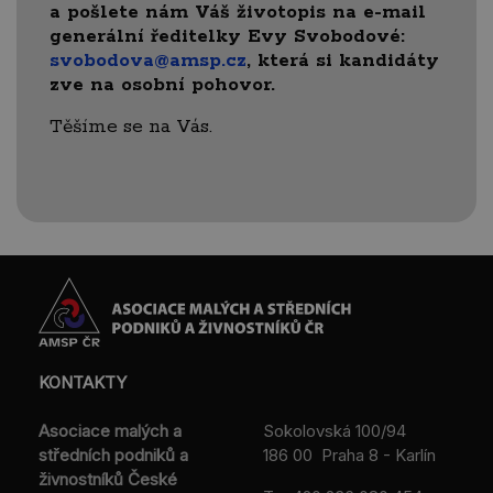
a pošlete nám Váš životopis na e-mail
generální ředitelky Evy Svobodové:
svobodova@amsp.cz
, která si kandidáty
zve na osobní pohovor.
Těšíme se na Vás.
KONTAKTY
Asociace malých a
Sokolovská 100/94
středních podniků a
186 00 Praha 8 - Karlín
živnostníků České