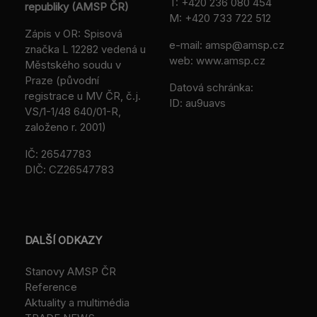
T:
+420 236 080 454
republiky (AMSP ČR)
M:
+420 733 722 512
Zápis v OR: Spisová
e-mail:
amsp@amsp.cz
značka L 12282 vedená u
web: www.amsp.cz
Městského soudu v
Praze (původní
Datová schránka:
registrace u MV ČR, č.j.
ID: au9uavs
VS/1-1/48 640/01-R,
založeno r. 2001)
IČ: 26547783
DIČ: CZ26547783
DALŠÍ ODKAZY
Stanovy AMSP ČR
Reference
Aktuality a multimédia