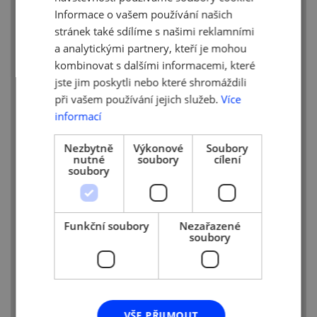
Setkání se zajímavými lidmi, nové
Informace o vašem používání našich
zážitky a zkušenosti
stránek také sdílíme s našimi reklamními
Občasná práce na home office
a analytickými partnery, kteří je mohou
Čeká Vás také prostor pro Vaše dobré
kombinovat s dalšími informacemi, které
nápady, nová řešení, aktivity
jste jim poskytli nebo které shromáždili
v projektu apod.
při vašem používání jejich služeb.
Více
Výsledkem Vaší práce bude: Bezchybně
informací
probíhající agenda sekretariátu, kterou
máte pod kontrolou, dokončené úkoly
Nezbytně
Výkonové
Soubory
v termínu.
nutné
soubory
cílení
soubory
Co určitě potřebujete:
Spolehlivost, dochvilnost,
Funkční soubory
Nezařazené
systematický přístup k práci, dobrý
soubory
time management
Schopnost pracovat v běžných PC
programech/online programech,
znalost práce s Google diskem
(ukládání, sdílení dat)
VŠE PŘIJMOUT