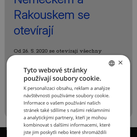
Rakouskem se
otevírají
Od 26. 5. 2020 se otevírají všechny
přechody na hranicích s Německem a s
×
Rakouskem. Kontroly na hranici budou
Tyto webové stránky
pokračovat a budou namátkové.
používají soubory cookie.
Při návratu do ČR je nutné se prokázat
CZECH
testem na Covid-19. Zelené hranice
K personalizaci obsahu, reklam a analýze
ENGLISH
(pro pěší) však zůstávají nadále uzavřeny.
návštěvnosti používáme soubory cookie.
Informace o vašem používání našich
stránek také sdílíme s našimi reklamními
a analytickými partnery, kteří je mohou
kombinovat s dalšími informacemi, které
jste jim poskytli nebo které shromáždili