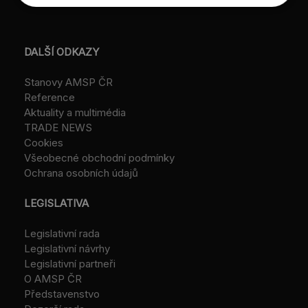
DALŠÍ ODKAZY
Stanovy AMSP ČR
Reference
Aktuality a multimédia
TRADE NEWS
Cookies
Všeobecné obchodní podmínky
Ochrana osobních údajů
LEGISLATIVA
Legislativní rada
Legislativní návrhy
Legislativní partneři
O AMSP ČR
Představenstvo