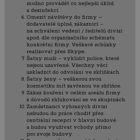
možno provádět co nejlepší úklid
a dezinfekci.
Omezit návštěvy do firmy –
dodavatelé úplně, zákazníci –
na schválení vedení / ředitelů divizí
apod. dle organizačního schématu
konkrétní firmy. Veškeré schůzky
realizovat přes Skype.
Šatny muži – vyklidit police, které
nejsou uzavřené. Všechny věci
uskladnit do odvolání ve skříňkách.
Šatny ženy – veškerou svou
kosmetiku mít zavřenou ve skříňce.
Zákaz kouření v celém areálu firmy
z důvodů shlukování se ve skupinách.
Zaměstnanci vybraných divizí
nebudou do práce chodit přes
centrální recepci v hlavní budově
a budou využívat vchody přímo
pro svoje budovy.