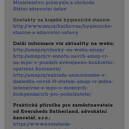
Ministerstvo průmyslu a obchodu
Státní zdravotní ústav
Kontakty na krajské hygienické stanice:
http://www.szu.cz/knihovna/hygienicke-
stanice-a-zdravotni-ustavy
Další informace viz aktuality na webu:
http://amsp.cz/clanky-na-webu-amsp/
http://amsp.cz/v-sobotu-navrh-amsp-cr-
na-mpo-v-pondeli-zverejneno-konkretni-
opatreni-koronavir/
http://amsp.cz/nahrada-nemocenske-v-
dusledku-covid-19-statem-amsp-cr-jedna-
intenzivne-s-mpo-o-moznych-
kompenzacich-pro-podnikatele/
Praktická příručka pro zaměstnavatele
od Eversheds Sutherland, advokátní
kancelář, s.r.o.:
https://www.eversheds-