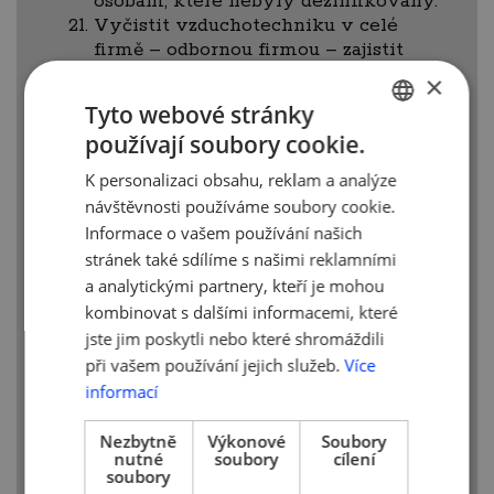
osobám, které nebyly dezinfikovány.
Vyčistit vzduchotechniku v celé
firmě – odbornou firmou – zajistit
dezinfekci, vyměnit filtry
×
ve vzduchotechnice.
Tyto webové stránky
Telefonní budky – vyvěsit cedule:
používají soubory cookie.
pokud možno nepoužívat.
CZECH
Veškerá opatření zavést současně
K personalizaci obsahu, reklam a analýze
ENGLISH
i na pobočkách – zodpovědnost mají
návštěvnosti používáme soubory cookie.
vedoucí poboček.
Informace o vašem používání našich
Na pobočkách omezit chození
stránek také sdílíme s našimi reklamními
do restaurací.
a analytickými partnery, kteří je mohou
Nakoupit čističky mobilních
kombinovat s dalšími informacemi, které
telefonů.
jste jim poskytli nebo které shromáždili
Tisk letáků na vchody – oddělit
zaměstnance co nejvíce od sebe.
při vašem používání jejich služeb.
Více
Se strážní službou domluvit otevření
informací
recepce už od 6.00 h.
Zjistit možnosti automatického
Nezbytně
Výkonové
Soubory
nutné
soubory
cílení
otevírání dveří a antibakteriální
soubory
kliky.