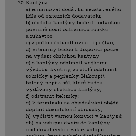
Kantýna:
a) eliminovat dodávku nezataveného
jídla od externích dodavatelů;
b) obsluha kantýny bude do odvolání
povinně nosit ochrannou roušku
a rukavice;
c) z pultu odstranit ovoce i pečivo;
d) vitamíny budou k dispozici pouze
na vydání obsluhou kantýny;
e) z kantýny odstranit veškerou
výzdobu, květiny, ze stolů odstranit
solničky a pepřenky. Nakoupit
balený pepř a sůl, které budou
vydávány obsluhou kantýny;
f) odstranit kelímky;
g) k terminálu na objednávání obědů
doplnit dezinfekční ubrousky;
h) vyčistit varnou konvici v kantýně;
ch) na vstupní dveře do kantýny
instalovat ceduli: zákaz vstupu