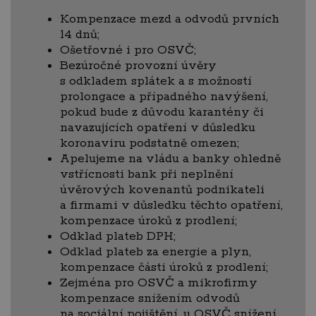
Kompenzace mezd a odvodů prvních
14 dnů;
Ošetřovné i pro OSVČ;
Bezúročné provozní úvěry
s odkladem splátek a s možností
prolongace a případného navýšení,
pokud bude z důvodu karantény či
navazujících opatření v důsledku
koronaviru podstatně omezen;
Apelujeme na vládu a banky ohledně
vstřícnosti bank při neplnění
úvěrových kovenantů podnikateli
a firmami v důsledku těchto opatření,
kompenzace úroků z prodlení;
Odklad plateb DPH;
Odklad plateb za energie a plyn,
kompenzace části úroků z prodlení;
Zejména pro OSVČ a mikrofirmy
kompenzace snížením odvodů
na sociální pojištění, u OSVČ snížení