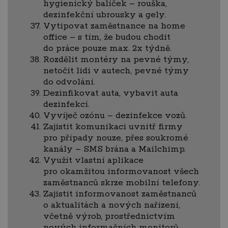
hygienický balíček – rouška,
dezinfekční ubrousky a gely.
Vytipovat zaměstnance na home
office – s tím, že budou chodit
do práce pouze max. 2x týdně.
Rozdělit montéry na pevné týmy,
netočit lidi v autech, pevné týmy
do odvolání.
Dezinfikovat auta, vybavit auta
dezinfekcí.
Vyvíječ ozónu – dezinfekce vozů.
Zajistit komunikaci uvnitř firmy
pro případy nouze, přes soukromé
kanály – SMS brána a Mailchimp.
Využít vlastní aplikace
pro okamžitou informovanost všech
zaměstnanců skrze mobilní telefony.
Zajistit informovanost zaměstnanců
o aktualitách a nových nařízení,
včetně výrob, prostřednictvím
nových informačních monitorů.