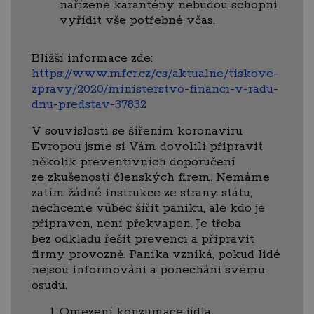
nařízené karantény nebudou schopni
vyřídit vše potřebné včas.
Bližší informace zde:
https://www.mfcr.cz/cs/aktualne/tiskove-
zpravy/2020/ministerstvo-financi-v-radu-
dnu-predstav-37832
V souvislosti se šířením koronaviru
Evropou jsme si Vám dovolili připravit
několik preventivních doporučení
ze zkušeností členských firem. Nemáme
zatím žádné instrukce ze strany státu,
nechceme vůbec šířit paniku, ale kdo je
připraven, není překvapen. Je třeba
bez odkladu řešit prevenci a připravit
firmy provozně. Panika vzniká, pokud lidé
nejsou informováni a ponecháni svému
osudu.
Omezení konzumace jídla