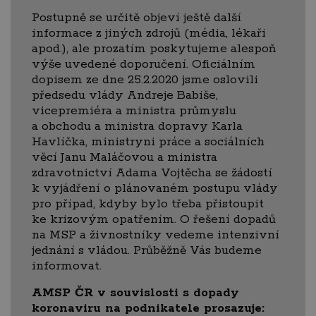
Postupně se určitě objeví ještě další
informace z jiných zdrojů (média, lékaři
apod.), ale prozatím poskytujeme alespoň
výše uvedené doporučení. Oficiálním
dopisem ze dne 25.2.2020 jsme oslovili
předsedu vlády Andreje Babiše,
vicepremiéra a ministra průmyslu
a obchodu a ministra dopravy Karla
Havlíčka, ministryni práce a sociálních
věcí Janu Maláčovou a ministra
zdravotnictví Adama Vojtěcha se žádostí
k vyjádření o plánovaném postupu vlády
pro případ, kdyby bylo třeba přistoupit
ke krizovým opatřením. O řešení dopadů
na MSP a živnostníky vedeme intenzivní
jednání s vládou. Průběžně Vás budeme
informovat.
AMSP ČR v souvislosti s dopady
koronaviru na podnikatele prosazuje: