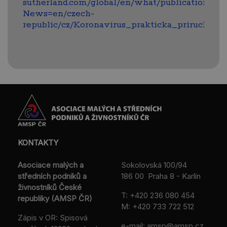
sutherland.com/global/en/what/publications/
News=en/czech-
republic/cz/Koronavirus_prakticka_prirucka_p
KONTAKTY
Asociace malých a
Sokolovská 100/94
středních podniků a
186 00 Praha 8 - Karlín
živnostníků České
T:
+420 236 080 454
republiky (AMSP ČR)
M:
+420 733 722 512
Zápis v OR: Spisová
e-mail:
amsp@amsp.cz