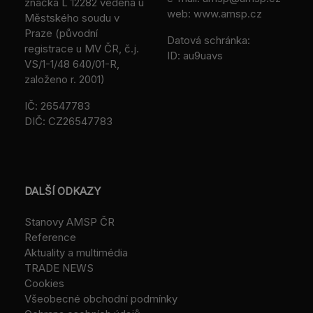
značka L 12282 vedená u
web: www.amsp.cz
Městského soudu v
Praze (původní
Datová schránka:
registrace u MV ČR, č.j.
ID: au9uavs
VS/1-1/48 640/01-R,
založeno r. 2001)
IČ: 26547783
DIČ: CZ26547783
DALŠÍ ODKAZY
Stanovy AMSP ČR
Reference
Aktuality a multimédia
TRADE NEWS
Cookies
Všeobecné obchodní podmínky