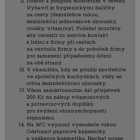
Pomoc a podpora montérům v terénu.
Vybavit je hygienickými balíčky
na cesty (dezinfekce rukou,
dezinfekční jednorázové ubrousky,
roušky, vitamíny). Požádat montéry,
aby omezili co nejvíce kontakt
s lidmi z firmy při cestách
na centrálu firmy a do poboček firmy
pro zamezení případnému šíření
na obě strany.
V okamžiku, kdy se použijí spotřebiče
ve společných kuchyňkách, vždy se
otřou dezinfekčními ubrousky.
Všem zaměstnancům dát příspěvek
200 Kč na nákup vitaminových
a potravinových doplňků
pro zvýšení obranyschopnosti
organismu.
Na WC vypnout vysoušeče rukou.
Odstranit papírové kapesníky
a veškerou kosmetiku. Nechat pouze