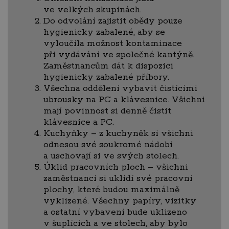
ve velkých skupinách.
Do odvolání zajistit obědy pouze
hygienicky zabalené, aby se
vyloučila možnost kontaminace
při vydávání ve společné kantýně.
Zaměstnancům dát k dispozici
hygienicky zabalené příbory.
Všechna oddělení vybavit čistícími
ubrousky na PC a klávesnice. Všichni
mají povinnost si denně čistit
klávesnice a PC.
Kuchyňky – z kuchyněk si všichni
odnesou své soukromé nádobí
a uschovají si ve svých stolech.
Úklid pracovních ploch – všichni
zaměstnanci si uklidí své pracovní
plochy, které budou maximálně
vyklizené. Všechny papíry, vizitky
a ostatní vybavení bude uklizeno
v šuplících a ve stolech, aby bylo