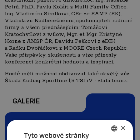
Petrů, Ph.D., Pavlu Koláři z Multi Family Office,
Ing. Vladimíru Sirotkovi, CSc. ze SAMP (SK),
Vladislavu Nadberežnému, spolumajiteli rodinné
firmy a všem přednášejícím: Tomášovi
Kratochvílovi z wflow, Mgr. et Mgr. Kristýně
Horne z AMSP ČR, Davidu Peškovi z eDIH
a Radku Dvořáčkovi z MOORE Czech Republic.
Vaše příspěvky, zkušenosti a vize přinesly
konferenci konkrétní hodnotu a inspiraci.
Hosté měli možnost obdivovat také skvělý vůz
Škoda Kodiaq Sportline 1,5 TSI iV - zlatá bronx.
GALERIE
×
Tyto webové stránky