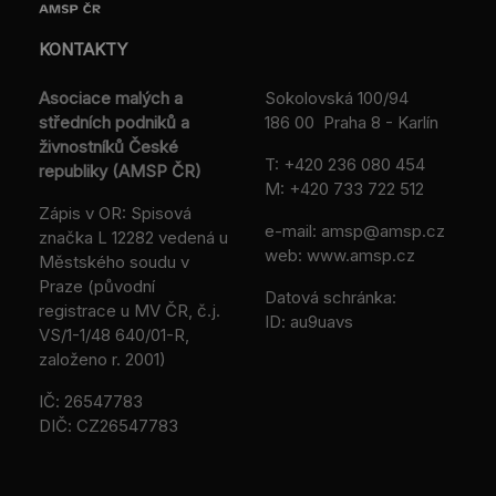
KONTAKTY
Asociace malých a
Sokolovská 100/94
středních podniků a
186 00 Praha 8 - Karlín
živnostníků České
T:
+420 236 080 454
republiky (AMSP ČR)
M:
+420 733 722 512
Zápis v OR: Spisová
e-mail:
amsp@amsp.cz
značka L 12282 vedená u
web: www.amsp.cz
Městského soudu v
Praze (původní
Datová schránka:
registrace u MV ČR, č.j.
ID: au9uavs
VS/1-1/48 640/01-R,
založeno r. 2001)
IČ: 26547783
DIČ: CZ26547783