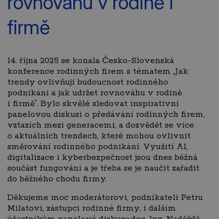
rovnováhu v rodině i
firmě
14. října 2025 se konala Česko-Slovenská
konference rodinných firem s tématem „Jak
trendy ovlivňují budoucnost rodinného
podnikání a jak udržet rovnováhu v rodině
i firmě“. Bylo
skvělé sledovat inspirativní
panelovou diskusi o předávání rodinných firem,
vztazích mezi generacemi, a dozvědět se více
o aktuálních trendech, které mohou ovlivnit
směrování rodinného podnikání. Využití AI,
digitalizace i kyberbezpečnost jsou dnes běžná
součást fungování a je třeba se je naučit zařadit
do běžného chodu firmy.
Děkujeme moc moderátorovi, podnikateli Petru
Milatovi, zástupci rodinné firmy, i dalším
účastníkům panelové diskuse:doc. Ing. Naděždě