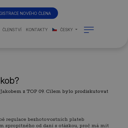
GISTRACE NOVÉHO ČLENA
ČLENSTVÍ
KONTAKTY
ČESKY
akob?
 Jakobem z TOP 09. Cílem bylo prodiskutovat
ě regulace bezhotovostních plateb
m spropitného od daní s otázkou, proč má mít