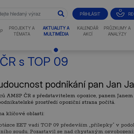
RE
PŘIHLÁSIT
PROJEKTY A
AKTUALITY A
KALENDÁŘ
PRŮZKUMY A
P
TÉMATA
MULTIMÉDIA
AKCÍ
ANALÝZY
 ČR s TOP 09
 budoucnost podnikání pan Jan J
pců AMSP ČR s představitelem opozice, panem Janem
podnikatelské prostředí opoziční strana počítá.
a klíčové oblasti:
tázce EET vadí TOP 09 především „přílepky“ v podob
vního soudu. Pozastavil se nad chystaným osvobození