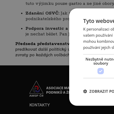
tuto výjimku pouze gastro a ne jiné obor
Zdanění OSVČ:
Jak přesně by se mělo vy
podnikatelského prostředí.
Tyto webové
Podpora investic a záruky NRB:
Pozitiv
K personalizaci 
je nechat běžet. Pan Jakob zároveň vyjád
vašem používání n
mohou kombinovat
Předseda představenstva AMSP ČR Josef Ja
používání jejich s
predikovat další politický vývoj. Naším hlavním
zvraty po každých volbách.“
Nezbytně nutn
soubory
ZOBRAZIT P
KONTAKTY