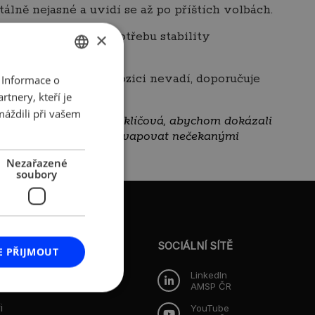
lně nejasné a uvidí se až po příštích volbách.
l, zdůraznil však potřebu stability
×
RB) – její záruky opozici nevadí, doporučuje
 Informace o
CZECH
í k inovacím.
tnery, kteří je
ENGLISH
máždili při vašem
edstaviteli je pro nás klíčová, abychom dokázali
 nebude podnikatele překvapovat nečekanými
Nezařazené
soubory
O AMSP ČR
Představenstvo
SOCIÁLNÍ SÍTĚ
E PŘIJMOUT
Dozorčí rada
LinkedIn
AMSP ČR
i
YouTube