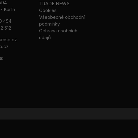
/94
TRADE NEWS
- Karlín
Cookies
Všeobecné obchodní
0 454
podmínky
2 512
Ochrana osobních
údajů
msp.cz
p.cz
a: