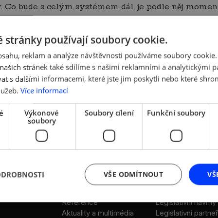
y. Co bude s celým systémem dál, je podle něj momentá
víjet zdanění živnostníků, pan Jakob konkrétně neuved
 stránky používají soubory cookie.
ní shoda panuje v oblasti Národní rozvojové banky (N
obsahu, reklam a analýze návštěvnosti používáme soubory cookie.
řil podporu zrychleným odpisům, které firmy motivuj
ašich stránek také sdílíme s našimi reklamními a analytickými par
 s dalšími informacemi, které jste jim poskytli nebo které shro
roš ke schůzce uvádí:
„Výměna názorů s opozičními př
lužeb.
Více informací
 cílem zůstává stabilní a předvídatelné prostředí, které
é
Výkonové
Soubory cílení
Funkční soubory
soubory
DALŠÍ ODKAZY
LEGISLATIVA
ODROBNOSTI
VŠE ODMÍTNOUT
VŠ
Stanovy AMSP ČR
Legislativní rada
Reference
Legislativní návrhy
Aktuality a multimédia
Legislativní partneř