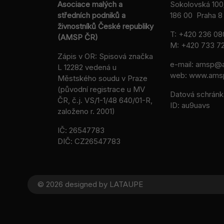
Asociace malých a
Sokolovská 100
středních podniků a
186 00 Praha 8 
živnostníků České republiky
T:
+420 236 08
(AMSP ČR)
M:
+420 733 72
Zápis v OR: Spisová značka
e-mail:
amsp@a
L 12282 vedená u
web: www.ams
Městského soudu v Praze
(původní registrace u MV
Datová schránk
ČR, č.j. VS/1-1/48 640/01-R,
ID: au9uavs
založeno r. 2001)
IČ: 26547783
DIČ: CZ26547783
© 2026 designed by
LATAUPE