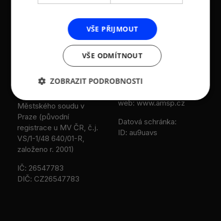
KONTAKTY
VŠE PŘIJMOUT
Asociace malých a
Sokolovská 100/94
středních podniků a
186 00 Praha 8 - Karlín
živnostníků České
VŠE ODMÍTNOUT
T:
+420 236 080 454
republiky (AMSP ČR)
M:
+420 733 722 512
ZOBRAZIT PODROBNOSTI
Zápis v OR: Spisová
e-mail:
amsp@amsp.cz
značka L 12282 vedená u
web: www.amsp.cz
Městského soudu v
Praze (původní
Datová schránka:
registrace u MV ČR, č.j.
ID: au9uavs
VS/1-1/48 640/01-R,
založeno r. 2001)
IČ: 26547783
DIČ: CZ26547783