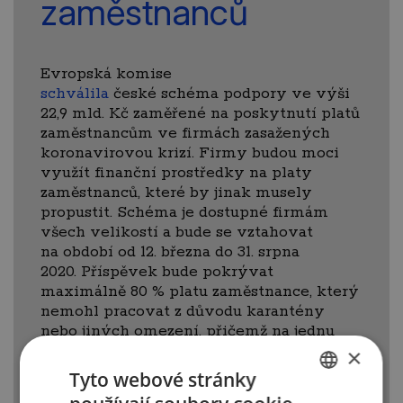
zaměstnanců
Evropská komise
schválila
české schéma podpory ve výši
22,9 mld. Kč zaměřené na poskytnutí platů
zaměstnancům ve firmách zasažených
koronavirovou krizí. Firmy budou moci
využít finanční prostředky na platy
zaměstnanců, které by jinak musely
propustit. Schéma je dostupné firmám
všech velikostí a bude se vztahovat
na období od 12. března do 31. srpna
2020. Příspěvek bude pokrývat
maximálně 80 % platu zaměstnance, který
nemohl pracovat z důvodu karantény
nebo jiných omezení, přičemž na jednu
osobu bude poskytnutý maximální
×
příspěvek ve výši 39 000 Kč za měsíc
Tyto webové stránky
včetně příspěvků na sociální a zdravotní