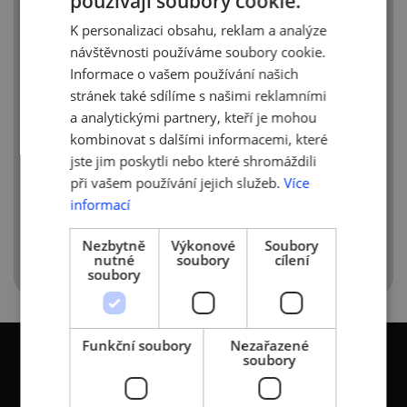
používají soubory cookie.
CZECH
pojištění. U firem, které byly jinak
negativně ovlivněny (např. poklesem
K personalizaci obsahu, reklam a analýze
ENGLISH
poptávky), bude činit příspěvek
návštěvnosti používáme soubory cookie.
maximálně 29 000 Kč za měsíc.
Informace o vašem používání našich
stránek také sdílíme s našimi reklamními
Více informací naleznete zde:
a analytickými partnery, kteří je mohou
https://cebre.cz/aktuality/dane-finance-
kombinovat s dalšími informacemi, které
podpora-eu/komise-schvalila-schema-
podpory-ktere-prispeje-na-platy-
jste jim poskytli nebo které shromáždili
zamestnancu
při vašem používání jejich služeb.
Více
informací
Zdroj:
CEBRE
Nezbytně
Výkonové
Soubory
nutné
soubory
cílení
soubory
Funkční soubory
Nezařazené
soubory