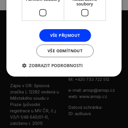
soubory
VŠE PŘIJMOUT
KONTAKTY
VŠE ODMÍTNOUT
Asociace malých a
Sokolovská 100/94
středních podniků a
186 00 Praha 8 - Karlín
ZOBRAZIT PODROBNOSTI
živnostníků České
T:
+420 236 080 454
republiky (AMSP ČR)
M:
+420 733 722 512
Zápis v OR: Spisová
e-mail:
amsp@amsp.cz
značka L 12282 vedená u
web: www.amsp.cz
Městského soudu v
Praze (původní
Datová schránka:
registrace u MV ČR, č.j.
ID: au9uavs
VS/1-1/48 640/01-R,
založeno r. 2001)