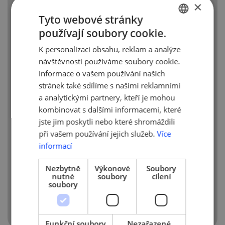
V případě nutnosti provedení ověřit
×
předem, zda budete na pracoviště
Tyto webové stránky
vpuštěni a zakázku budete moci
používají soubory cookie.
zrealizovat. Při práci dodržujte zvýšená
CZECH
hygienická opatření. Počítejte s potížemi
K personalizaci obsahu, reklam a analýze
ENGLISH
ohledně oběda a občerstvení. Oslovte
návštěvnosti používáme soubory cookie.
na základě nařízení vlády, uzavřené školy
Informace o vašem používání našich
či školky, restaurace, jídelny, obchody,
stránek také sdílíme s našimi reklamními
kanceláře, hudební kluby, bazény,
a analytickými partnery, kteří je mohou
sportoviště, fitness centra, divadla, kina
kombinovat s dalšími informacemi, které
atd. s nabídkou uvolněných kapacit
jste jim poskytli nebo které shromáždili
pro vaše práce v tomto termínu. Můžete
při vašem používání jejich služeb.
Více
tak vyřešit zakázky, které se obvykle
informací
plánují na jiné roční období.
Nezbytně
Výkonové
Soubory
(Děkujeme za tyto tipy našim řemeslným
nutné
soubory
cílení
cechům!)
soubory
Funkční soubory
Nezařazené