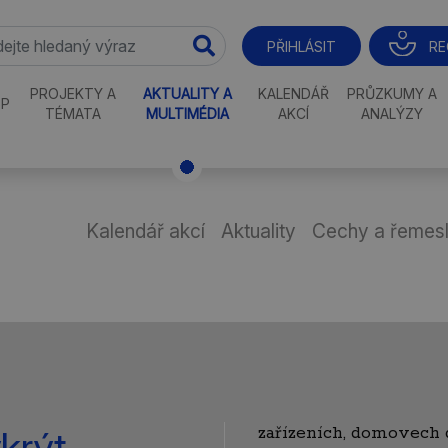
RE
PŘIHLÁSIT
PROJEKTY A
AKTUALITY A
KALENDÁŘ
PRŮZKUMY A
P
TÉMATA
MULTIMÉDIA
AKCÍ
ANALÝZY
Kalendář akcí
Aktuality
Cechy a řemesl
zařízeních, domovech
krýt