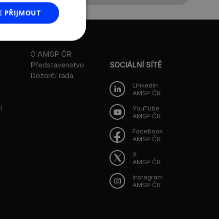
E PŘIJMOUT
O AMSP ČR
Představenstvo
SOCIÁLNÍ SÍTĚ
Dozorčí rada
LinkedIn
AMSP ČR
i
YouTube
AMSP ČR
Facebook
AMSP ČR
X
AMSP ČR
Instagram
AMSP ČR