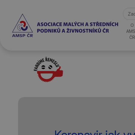
O
AMS
ČR
Koronavir jak vy