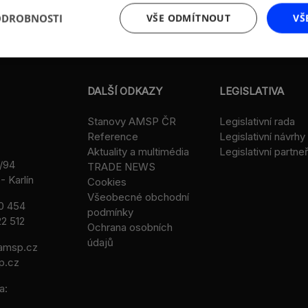
ODROBNOSTI
VŠE ODMÍTNOUT
VŠ
DALŠÍ ODKAZY
LEGISLATIVA
Stanovy AMSP ČR
Legislativní rada
Reference
Legislativní návrhy
Aktuality a multimédia
Legislativní partneř
/94
TRADE NEWS
- Karlín
Cookies
Všeobecné obchodní
0 454
podmínky
2 512
Ochrana osobních
údajů
msp.cz
p.cz
a: