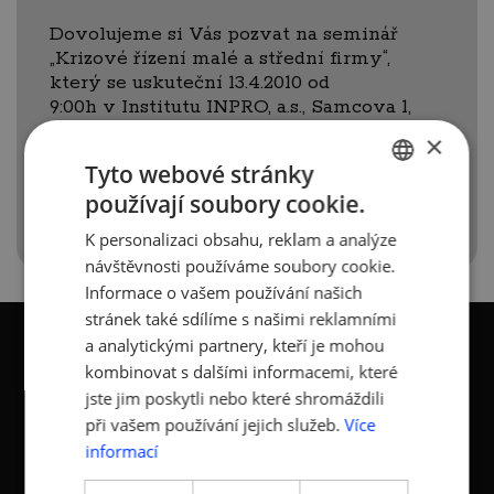
Dovolujeme si Vás pozvat na seminář
„Krizové řízení malé a střední firmy“,
který se uskuteční 13.4.2010 od
9:00h v Institutu INPRO, a.s., Samcova 1,
Praha 1.
×
Tyto webové stránky
Bližší informace
používají soubory cookie.
CZECH
K personalizaci obsahu, reklam a analýze
ENGLISH
návštěvnosti používáme soubory cookie.
Informace o vašem používání našich
stránek také sdílíme s našimi reklamními
a analytickými partnery, kteří je mohou
kombinovat s dalšími informacemi, které
jste jim poskytli nebo které shromáždili
při vašem používání jejich služeb.
Více
KONTAKTY
informací
Asociace malých a
Sokolovská 100/94