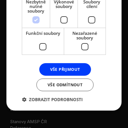
Nezbytně
Výkonové
Soubory
středních podniků a
186 00 Praha 8 - Karlín
nutné
soubory
cílení
živnostníků České
soubory
T:
+420 236 080 454
republiky (AMSP ČR)
M:
+420 733 722 512
Zápis v OR: Spisová
e-mail:
amsp@amsp.cz
značka L 12282 vedená u
Funkční soubory
Nezařazené
web: www.amsp.cz
soubory
Městského soudu v
Praze (původní
Datová schránka:
registrace u MV ČR, č.j.
ID: au9uavs
VS/1-1/48 640/01-R,
založeno r. 2001)
VŠE PŘIJMOUT
IČ: 26547783
DIČ: CZ26547783
VŠE ODMÍTNOUT
ZOBRAZIT PODROBNOSTI
DALŠÍ ODKAZY
Stanovy AMSP ČR
Reference