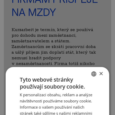
NA MZDY
Kurzarbeit je termín, který se používá
pro dohodu mezi zaměstnanci,
zaměstnavatelem a státem.
Zaměstnancům se zkrátí pracovní doba
a ušlý příjem jim doplatí stát, který tak
nemusí hradit podpory
v nezaměstnanosti. Firma totiž nikoho
kvůli omezení produkce nepropustí.
×
Kurzarbeit se vztahuje na firmy
Tyto webové stránky
ze segmentu výroba, obchod i služby,
používají soubory cookie.
stejně tak na OSVČ se zaměstnanci.
CZECH
K personalizaci obsahu, reklam a analýze
Více zde:
ENGLISH
návštěvnosti používáme soubory cookie.
https://ct24.ceskatelevize.cz/ekonomika/3066268
eet-bude-pozastavena-na-dobu-nouze-a-
Informace o vašem používání našich
tri-mesice-k-tomu-rozhodla-vlada
-
stránek také sdílíme s našimi reklamními