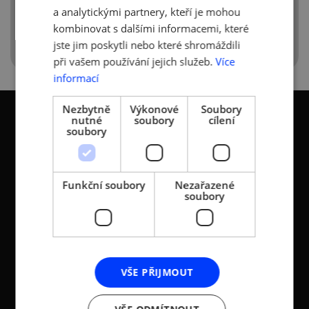
ROLUJTE DOLŮ
a analytickými partnery, kteří je mohou
kombinovat s dalšími informacemi, které
jste jim poskytli nebo které shromáždili
při vašem používání jejich služeb.
Více
informací
Nezbytně
Výkonové
Soubory
nutné
soubory
cílení
soubory
KONTAKTY
Funkční soubory
Nezařazené
soubory
Asociace malých a
Sokolovská 100/94
středních podniků a
186 00 Praha 8 - Karlín
živnostníků České
T:
+420 236 080 454
republiky (AMSP ČR)
M:
+420 733 722 512
Zápis v OR: Spisová
VŠE PŘIJMOUT
e-mail:
amsp@amsp.cz
značka L 12282 vedená u
web: www.amsp.cz
Městského soudu v