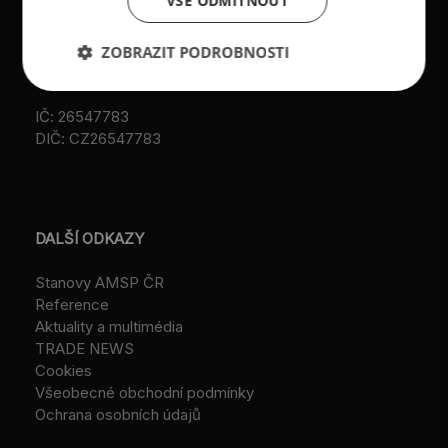
VŠE ODMÍTNOUT
Praze (původní
Datová schránka:
registrace u MV ČR, č.j.
ID: au9uavs
ZOBRAZIT PODROBNOSTI
VS/1-1/48 640/01-R,
založeno r. 2001)
IČ: 26547783
DIČ: CZ26547783
DALŠÍ ODKAZY
Stanovy AMSP ČR
Reference
Aktuality a multimédia
TRADE NEWS
Cookies
Všeobecné obchodní podmínky
Ochrana osobních údajů