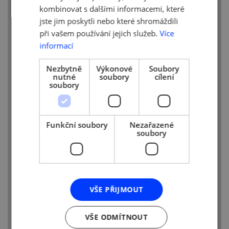
potvrdit svou vizi. S pomocí
kombinovat s dalšími informacemi, které
nejzkušenějších podnikatelů u nás můžete
jste jim poskytli nebo které shromáždili
zdarma nastartovat své podnikání,
při vašem používání jejich služeb.
Více
posunout se a rozvíjet svou firmu.
informací
Hledáte nový směr pro své
Nezbytně
Výkonové
Soubory
podnikání?
nutné
soubory
cílení
Posuňte své podnikání na novou
soubory
úroveň!
15 hodin, které změní váš pohled
na podnikání
Funkční soubory
Nezařazené
Nastartujte své podnikání díky
soubory
mentoringu zdarma
Přední čeští podnikatelé předávají
své zkušenosti českým firmám
Více informací a přihlášení najdete
VŠE PŘIJMOUT
na
www.dotoho.pro
VŠE ODMÍTNOUT