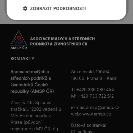
ZOBRAZIT PODROBNOSTI
KONTAKTY
Asociace malých a
Sokolovská 100/94
středních podniků a
186 00 Praha 8 - Karlín
živnostníků České
T:
+420 236 080 454
republiky (AMSP ČR)
M:
+420 733 722 512
Zápis v OR: Spisová
e-mail:
amsp@amsp.cz
značka L 12282 vedená u
web: www.amsp.cz
Městského soudu v
Praze (původní
Datová schránka:
registrace u MV ČR, č.j.
ID: au9uavs