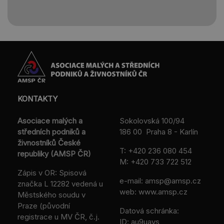
KONTAKTY
Asociace malých a
Sokolovská 100/94
středních podniků a
186 00 Praha 8 - Karlín
živnostníků České
T:
+420 236 080 454
republiky (AMSP ČR)
M:
+420 733 722 512
Zápis v OR: Spisová
e-mail:
amsp@amsp.cz
značka L 12282 vedená u
web: www.amsp.cz
Městského soudu v
Praze (původní
Datová schránka:
registrace u MV ČR, č.j.
ID: au9uavs