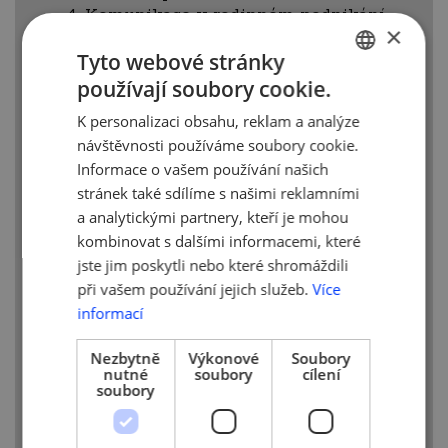
Komunikace v rodinném podnikání
×
Řízení rodinných podniků
Tyto webové stránky
Generační porozumnění a životní
cyklus
používají soubory cookie.
CZECH
Rodinné & citové vlastnictví
K personalizaci obsahu, reklam a analýze
Rizika při plánování nástupnictví
ENGLISH
návštěvnosti používáme soubory cookie.
a generační rizikové profily
Informace o vašem používání našich
Po projití vzdělávacích materiálů si
stránek také sdílíme s našimi reklamními
můžete také přímo vyzkoušet kvízy,
a analytickými partnery, kteří je mohou
které jsou vytvořeny ke každému modulu
kombinovat s dalšími informacemi, které
zvlášť. Tyto kvízy najdete na odkazu níže
jste jim poskytli nebo které shromáždili
společně se všemi vzdělávacími
při vašem používání jejich služeb.
Více
materiály.
informací
Vzdělávací materiály si
Nezbytně
Výkonové
Soubory
můžete stáhnout
ZDE
nutné
soubory
cílení
soubory
Mezinárodní projekt SUFABU: Nástupnictví
v rodinných firmách je projekt konaný