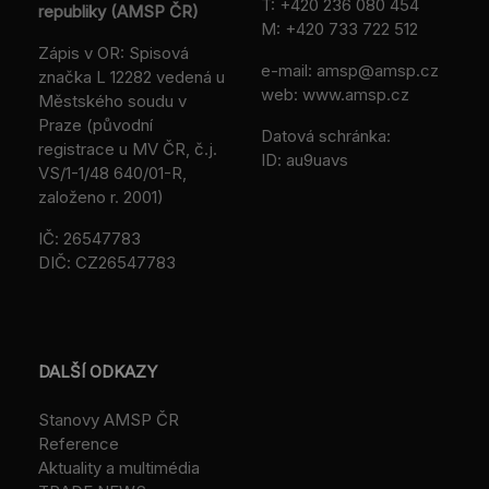
T:
+420 236 080 454
republiky (AMSP ČR)
M:
+420 733 722 512
Zápis v OR: Spisová
e-mail:
amsp@amsp.cz
značka L 12282 vedená u
web: www.amsp.cz
Městského soudu v
Praze (původní
Datová schránka:
registrace u MV ČR, č.j.
ID: au9uavs
VS/1-1/48 640/01-R,
založeno r. 2001)
IČ: 26547783
DIČ: CZ26547783
DALŠÍ ODKAZY
Stanovy AMSP ČR
Reference
Aktuality a multimédia