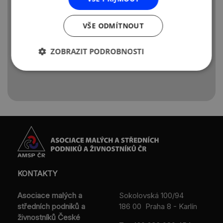
VŠE ODMÍTNOUT
ZOBRAZIT PODROBNOSTI
KONTAKTY
Asociace malých a
Sokolovská 100/94
středních podniků a
186 00 Praha 8 - Karlín
živnostníků České