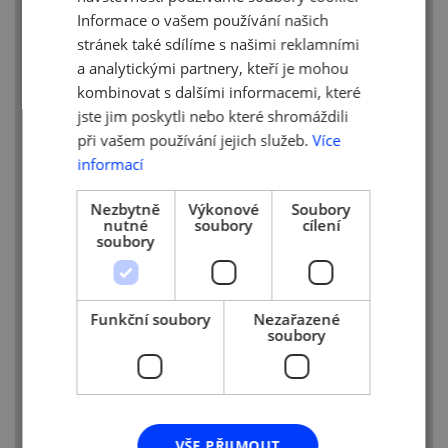
A pod vedením jednoho z českých
Informace o vašem používání našich
partnerů byl rozpracován další projektový
stránek také sdílíme s našimi reklamními
výstup, kterým budou krátká vzdělávací
a analytickými partnery, kteří je mohou
videa určená naopak pro pracovníky 55+.
kombinovat s dalšími informacemi, které
Součástí jednání byly rovněž další
jste jim poskytli nebo které shromáždili
nezbytné debaty na téma projektové
při vašem používání jejich služeb.
Více
organizace a diseminace projektových
informací
výsledků.
Všichni projektoví partneři se na konci
Nezbytně
Výkonové
Soubory
nutné
soubory
cílení
setkání shodli na tom, že považují
soubory
proběhlou akci za velmi plodnou, a těší se
na další spolupráci v následujícím
projektovém období.
Funkční soubory
Nezařazené
soubory
VŠE PŘIJMOUT