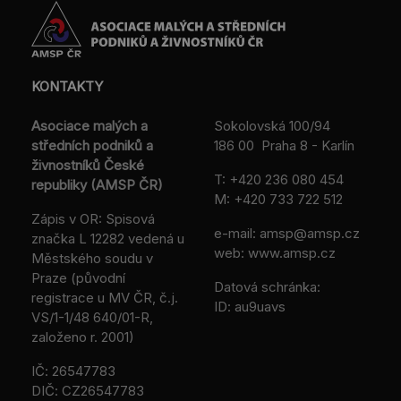
KONTAKTY
Asociace malých a
Sokolovská 100/94
středních podniků a
186 00 Praha 8 - Karlín
živnostníků České
T:
+420 236 080 454
republiky (AMSP ČR)
M:
+420 733 722 512
Zápis v OR: Spisová
e-mail:
amsp@amsp.cz
značka L 12282 vedená u
web: www.amsp.cz
Městského soudu v
Praze (původní
Datová schránka:
registrace u MV ČR, č.j.
ID: au9uavs
VS/1-1/48 640/01-R,
založeno r. 2001)
IČ: 26547783
DIČ: CZ26547783