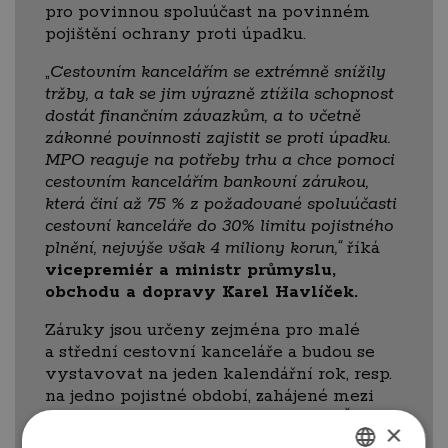
pro povinnou spoluúčast na povinném
pojištění ochrany proti úpadku.
„
Cestovním kancelářím se extrémně snížily
tržby, a tak se jim výrazně ztížila schopnost
dostát finančním závazkům, a to včetně
zákonné povinnosti zajistit se proti úpadku.
MPO reaguje na potřeby trhu a chce pomoci
cestovním kancelářím bankovní zárukou,
která činí až 75 % z požadované spoluúčasti
cestovní kanceláře do 30% limitu pojistného
plnění, nejvýše však 4 miliony korun,“
říká
vicepremiér a ministr průmyslu,
obchodu a dopravy Karel Havlíček.
Záruky jsou určeny zejména pro malé
a střední cestovní kanceláře a budou se
vystavovat na jeden kalendářní rok, resp.
na jedno pojistné období, zahájené mezi
1. říjnem 2020 a 31. prosincem 2021.
„Žádosti
×
o podporu budeme přijímat od 1. března 2021