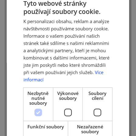
Tyto webové stránky
prostřednictvím naší
používají soubory cookie.
E-Podatelny,“
říká
generální ředitel
CZECH
ČMZRB Jiří Jirásek
a dodává:
„Podrobné
K personalizaci obsahu, reklam a analýze
ENGLISH
informace
k programu, žádost a videonávod,
návštěvnosti používáme soubory cookie.
jak o podporu zažádat, budou včas
Informace o vašem používání našich
zveřejněny na našich webových stránkách.“
stránek také sdílíme s našimi reklamními
Program COVID Záruka CK byl projednán
a analytickými partnery, kteří je mohou
s Asociací českých cestovních kanceláří
kombinovat s dalšími informacemi, které
a agentur, Českou unií cestovního ruchu
jste jim poskytli nebo které shromáždili
a Českou asociací pojišťoven. Žádat
při vašem používání jejich služeb.
Více
o podporu budou moct také společnosti,
informací
které dříve působily jako cestovní
kanceláře, ale v době od 12. 3. 2020 se
Nezbytně
Výkonové
Soubory
z nich musely stát cestovní agentury.
nutné
soubory
cílení
soubory
„Cestovní kancelář dosáhne na zákonné
pojištění prostřednictvím záruky, zůstanou jí
vlastní zdroje, které bude moci využít
Funkční soubory
Nezařazené
na další činnost, a bude tak moci dál
soubory
poskytovat cestovní služby,“
říká
náměstek