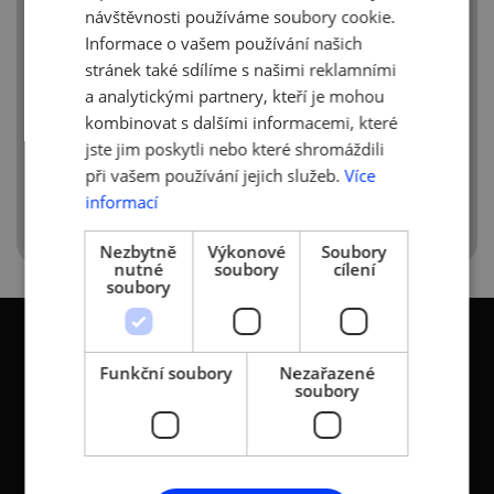
návštěvnosti používáme soubory cookie.
nejvice-vyuzivaly-opatreni-na-podporu-
solventnosti
Informace o vašem používání našich
stránek také sdílíme s našimi reklamními
Zdroj:
CEBRE
a analytickými partnery, kteří je mohou
kombinovat s dalšími informacemi, které
jste jim poskytli nebo které shromáždili
při vašem používání jejich služeb.
Více
informací
Nezbytně
Výkonové
Soubory
nutné
soubory
cílení
soubory
Funkční soubory
Nezařazené
soubory
KONTAKTY
Asociace malých a
Sokolovská 100/94