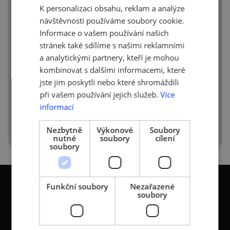
S účinností od 18. do 20. listopadu 2020 je
K personalizaci obsahu, reklam a analýze
ENGLISH
upraveno mimořádné opatření
návštěvnosti používáme soubory cookie.
Ministerstva zdravotnictví o
nošení
Informace o vašem používání našich
ochranných prostředků dýchacích cest
stránek také sdílíme s našimi reklamními
a s účinností od 17. listopadu je upraveno
a analytickými partnery, kteří je mohou
ochranné opatření týkající se
překročení
kombinovat s dalšími informacemi, které
státní hranice ČR
. Prodlužuje se možnost
cestovat v nutných případech
jste jim poskytli nebo které shromáždili
do červených zemí až na 24 hodin
při vašem používání jejich služeb.
Více
bez testu.
informací
Nezbytně
Výkonové
Soubory
nutné
soubory
cílení
soubory
Funkční soubory
Nezařazené
soubory
KONTAKTY