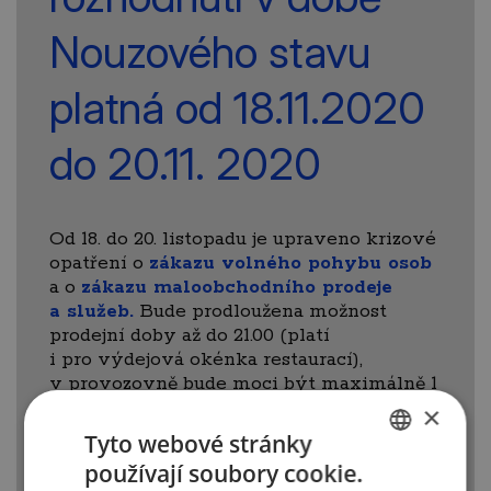
Nouzového stavu
platná od 18.11.2020
do 20.11. 2020
Od 18. do 20. listopadu je upraveno krizové
opatření o
zákazu volného pohybu osob
a o
zákazu maloobchodního prodeje
a služeb.
Bude prodloužena možnost
prodejní doby až do 21.00 (platí
i pro výdejová okénka restaurací),
v provozovně bude moci být maximálně 1
zákazník na 15 m2 prodejní plochy a nově
×
je výjimka ze zákazu pro psí a kočičí
Tyto webové stránky
salóny.
používají soubory cookie.
CZECH