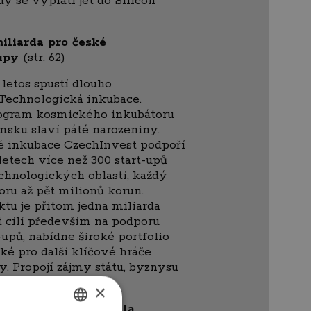
dy se vyplatí jet do Silicon
iliarda pro české
-upy
(str. 62)
letos spustí dlouho
Technologická inkubace.
program kosmického inkubátoru
msku slaví páté narozeniny.
é inkubace CzechInvest podpoří
letech více než 300 start-upů
chnologických oblastí, každý
ru až pět milionů korun.
tu je přitom jedna miliarda
t cílí především na podporu
upů, nabídne široké portfolio
také pro další klíčové hráče
. Propojí zájmy státu, byznysu
×
rt-upem Česka sestala