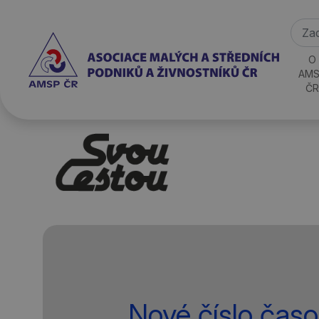
O
AMS
ČR
Nové číslo časo