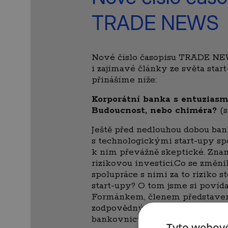
TRADE NEWS
Nové číslo časopisu TRADE NEW
i zajímavé články ze světa star
přinášíme níže:
Korporátní banka s entuziasm
Budoucnost, nebo chiméra?
(s
Ještě před nedlouhou dobou ba
s technologickými start-upy sp
k nim převážně skeptické. Zna
rizikovou investici.Co se změni
spolupráce s nimi za to riziko st
start-upy? O tom jsme si povíd
Formánkem, členem představe
zodpovědným za investiční a k
bankovnictví.
Tyto webové