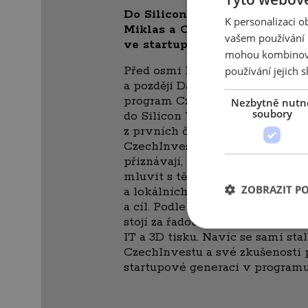
Do Silicon Valley jako můra z
K personalizaci 
Miklas a Ondřej Homola radí, j
vašem používání n
ve startupovém světě
(str. 58)
mohou kombinovat
Před osmi lety využili Ondřej 
používání jejich s
a později David Miklas (DO-IT, 
program CzechInvestu CzechAcc
Nezbytně nutn
soubory
do Silicon Valley, aby si ověřili
z prvních českých podnikatelů,
CzechInvest svým novým progr
přiznávají, na expanzi se příliš n
mluvit s těmi nejlepšími v obo
ZOBRAZIT P
a lokálních expertů si postupně 
a cíl. Podle všeho se jim ho pod
stojí za řadou úspěšných projekt
IT a 3D tisku. Navíc se sami st
CzechInvestu a své zkušenosti p
startupové generaci v programu