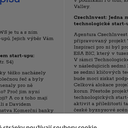
v podnikání i o tom, k
Valley.
CzechInvest: Jedna m
technologické start
S je tu a s ním
Agentura CzechInvest 
t-upů. Jejich výběr Vám
připravovaný projekt 
Inspirací pro ni byl 
ESA BIC, který v tuze
em start-upu:
V rámci Technologick
tr. 54)
v následujících sedmi 
ze sedmi klíčových te
nky těžko nacházely
bude moci získat podpo
olečnou řeč a byly
Celková alokace projek
menaly pro ně
korun. Přestože projek
lo? Proč jim nyní
technologických start-
ojí? A co z toho mají
aktivit a příležitostí 
ali s Davidem
české byznysové scény
nstva Komerční banky
a akademické sféry.
orporátní
 stránky používají soubory cookie.
Nejkreativnějším sta