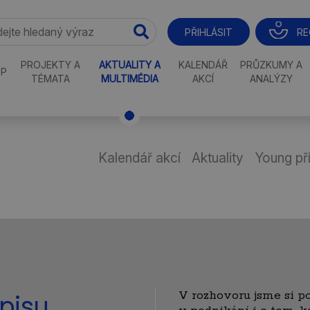
RE
PŘIHLÁSIT
PROJEKTY A
AKTUALITY A
KALENDÁŘ
PRŮZKUMY A
P
TÉMATA
MULTIMÉDIA
AKCÍ
ANALÝZY
Kalendář akcí
Aktuality
Young př
V rozhovoru jsme si po
pisu