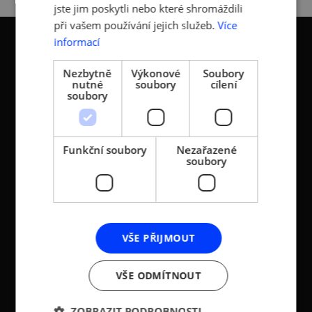
jste jim poskytli nebo které shromáždili
při vašem používání jejich služeb.
Více
informací
Nezbytně
Výkonové
Soubory
nutné
soubory
cílení
soubory
KONTAKTY
Asociace malých a
Sokolovská 100/94
středních podniků a
186 00 Praha 8 - Karlín
Funkční soubory
Nezařazené
živnostníků České
soubory
T:
+420 236 080 454
republiky (AMSP ČR)
M:
+420 733 722 512
Zápis v OR: Spisová
e-mail:
amsp@amsp.cz
značka L 12282 vedená u
web: www.amsp.cz
Městského soudu v
VŠE PŘIJMOUT
Praze (původní
Datová schránka:
registrace u MV ČR, č.j.
ID: au9uavs
VŠE ODMÍTNOUT
VS/1-1/48 640/01-R,
založeno r. 2001)
ZOBRAZIT PODROBNOSTI