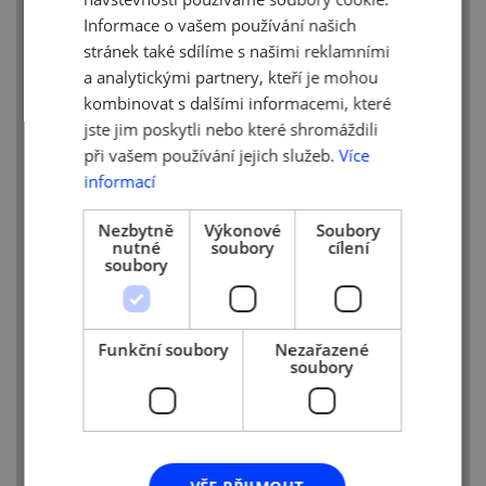
pod názvem GUESSS
Informace o vašem používání našich
(
http://www.guesssurvey.org/
). Zajímá se
stránek také sdílíme s našimi reklamními
rovněž o názory ze strany podnikatelů.
a analytickými partnery, kteří je mohou
Zapojení rodinných firem/farem, které
mají zájem o ROZVOJ naší společnosti, je
kombinovat s dalšími informacemi, které
možné jak na úrovni závěrečných prací
jste jim poskytli nebo které shromáždili
studentů nebo výzkumných projektů
při vašem používání jejich služeb.
Více
dlouhodobějšího rázu.
informací
Nezbytně
Výkonové
Soubory
nutné
soubory
cílení
soubory
Funkční soubory
Nezařazené
soubory