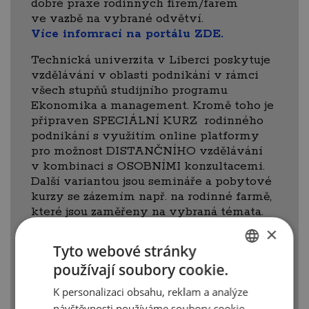
dobré praxe rodinných firem/farem
ve vazbě na vybrané odvětví.
Více infomrací na portálu ZDE.
Technická univerzita v Liberci poskytuje
vzdělávání v oblasti podnikání v rámci
všech stupňů studijního programu
Ekonomika a management. Kromě toho je
připraven SPECIÁLNÍ KURZ rodinného
podnikání s využitím online platformy
pro možnost DISTANČNÍHO vzdělávání
v kombinaci s OSOBNÍMI konzultacemi.
Další variantou jsou semináře a pobytové
kurzy se zázemím např. na rodinné farmě,
které jsou zaměřeny na vybraná témata.
Více informací na portálu ZDE.
×
Tyto webové stránky
Technická univerzita v Liberci je
používají soubory cookie.
koordinující za Českou republiku
CZECH
celosvětový průzkum podnikatelského
K personalizaci obsahu, reklam a analýze
ENGLISH
ducha studentů vysokých škol
návštěvnosti používáme soubory cookie.