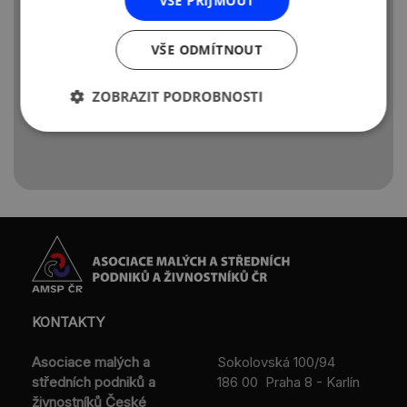
VŠE PŘIJMOUT
VŠE ODMÍTNOUT
ZOBRAZIT PODROBNOSTI
KONTAKTY
Asociace malých a
Sokolovská 100/94
středních podniků a
186 00 Praha 8 - Karlín
živnostníků České