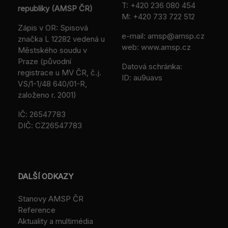
T:
+420 236 080 454
republiky (AMSP ČR)
M:
+420 733 722 512
Zápis v OR: Spisová
e-mail:
amsp@amsp.cz
značka L 12282 vedená u
web: www.amsp.cz
Městského soudu v
Praze (původní
Datová schránka:
registrace u MV ČR, č.j.
ID: au9uavs
VS/1-1/48 640/01-R,
založeno r. 2001)
IČ: 26547783
DIČ: CZ26547783
DALŠÍ ODKAZY
Stanovy AMSP ČR
Reference
Aktuality a multimédia