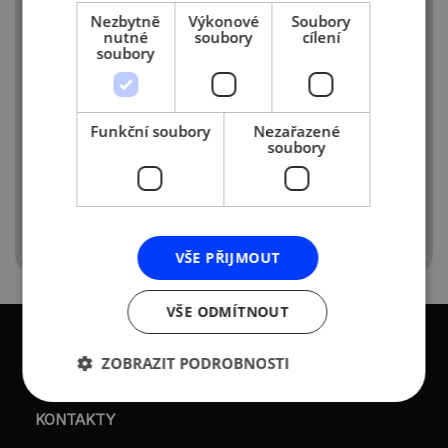
Nezbytně
Výkonové
Soubory
nutné
soubory
cílení
soubory
Zpravodaj ke stažení naleznete zde:
https://drive.1d5920f4b44b27a802bd77c4f0536f5a
Funkční soubory
Nezařazené
gdprlock/file/d/1bDedZzzLyPkWcA8aUYbsOG3
soubory
usp=sharing
VŠE PŘIJMOUT
VŠE ODMÍTNOUT
ZOBRAZIT PODROBNOSTI
KONTAKTY