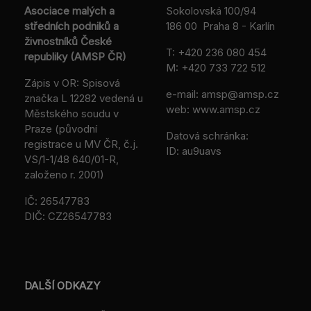
Asociace malých a
Sokolovská 100/94
středních podniků a
186 00 Praha 8 - Karlín
živnostníků České
T:
+420 236 080 454
republiky (AMSP ČR)
M:
+420 733 722 512
Zápis v OR: Spisová
e-mail:
amsp@amsp.cz
značka L 12282 vedená u
web: www.amsp.cz
Městského soudu v
Praze (původní
Datová schránka:
registrace u MV ČR, č.j.
ID: au9uavs
VS/1-1/48 640/01-R,
založeno r. 2001)
IČ: 26547783
DIČ: CZ26547783
DALŠÍ ODKAZY