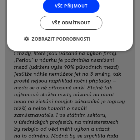
i to je pro firmu v útlumu velkým
VŠE PŘIJMOUT
problémem.
„Paní ministryně Maláčová
evidentně nechápe, že firmy mohou vyplácet
VŠE ODMÍTNOUT
jen tolik, kolik vydělají. Jinými slovy,
na rozdíl od státního sektoru, kde už nyní je
ZOBRAZIT PODROBNOSTI
průměrná mzda vyšší než v privátním, firmy
v krizích vždy snižují náklady, a tedy logicky
i mzdy, které jsou vázané na výkon firmy.
„Perlou“ v návrhu je podmínka nesnížení
mezd (udržení výše 90% původních mezd).
Jestliže náhle nemůžete jet na 3 směny, tak
prostě nejsou například noční příplatky –
mzda se o ně přirozeně sníží. Stejně tak
výkonová složka mzdy vázaná na obrat
nebo na získání nových zákazníků je logicky
nižší, a nelze hovořit o nevůli
zaměstnavatele. I ve státním sektoru,
v úřednických profesích, na ministerstvech
by nebylo od věci měřit výkon a vázat
na to odměnu. Možná by se zrychlila řada