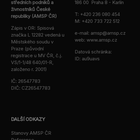
středních podniků a
186 00 Praha 8 - Karlín
živnostníků České
T:
+420 236 080 454
republiky (AMSP ČR)
M:
+420 733 722 512
Zápis v OR: Spisová
e-mail:
amsp@amsp.cz
značka L 12282 vedená u
web: www.amsp.cz
Městského soudu v
Praze (původní
Datová schránka:
registrace u MV ČR, č.j.
ID: au9uavs
VS/1-1/48 640/01-R,
založeno r. 2001)
IČ: 26547783
DIČ: CZ26547783
DALŠÍ ODKAZY
Stanovy AMSP ČR
Reference