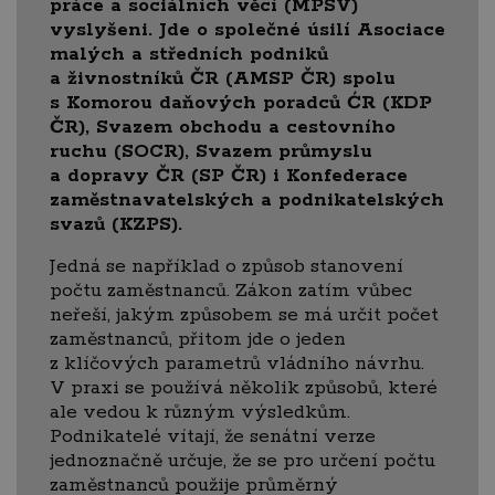
práce a sociálních věcí (MPSV)
vyslyšeni. Jde o s
polečné úsilí Asociace
malých a středních podniků
a živnostníků ČR (AMSP ČR) spolu
s Komorou daňových poradců ĆR (KDP
ČR), Svazem obchodu a cestovního
ruchu (SOCR), Svazem průmyslu
a dopravy ČR (SP ČR) i Konfederace
zaměstnavatelských a podnikatelských
svazů (KZPS).
Jedná se například o způsob stanovení
počtu zaměstnanců. Zákon zatím vůbec
neřeší, jakým způsobem se má určit počet
zaměstnanců, přitom jde o jeden
z klíčových parametrů vládního návrhu.
V praxi se používá několik způsobů, které
ale vedou k různým výsledkům.
Podnikatelé vítají, že senátní verze
jednoznačně určuje, že se pro určení počtu
zaměstnanců použije průměrný