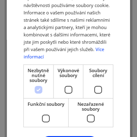
důvodu odpustit pojistné jen firmám, které
návštěvnosti používáme soubory cookie.
krize prakticky nepostihla, tak návrh vůbec
Informace o vašem používání našich
nereflektuje podnikovou praxi
,“ dodává
stránek také sdílíme s našimi reklamními
k tomu místopředsedkyně AMSP ČR
a analytickými partnery, kteří je mohou
Pavla Břečková.
kombinovat s dalšími informacemi, které
jste jim poskytli nebo které shromáždili
Je zásadní, aby se pro účely srovnání
při vašem používání jejich služeb.
Více
počtu zaměstnanců v březnu a červnu
neuvažovali ti, kteří například pobírají
informací
nemocenské dávky nebo odejdou
na mateřskou. Když např. ve firmě s 9
Nezbytně
Výkonové
Soubory
nutné
soubory
cílení
zaměstnanci odejde jeden do důchodu
soubory
nebo z vlastní vůle, tak již firma
na odpuštění pojistného nedosáhne.
Statistika velkých čísel v segmentu
malých a středních firem nefunguje.
Funkční soubory
Nezařazené
soubory
Dalším sporným kritériem je, že nesměly
o více než 10 % poklesnout mzdy.
Kompromisním návrhem prosazujeme
akceptaci poklesu alespoň o 20 %, ačkoli