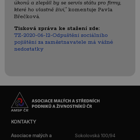
úkonů a zlepšil by se servis státu pro firmy,
které ho vlastně živí,“
komentuje Pavla
Břečková.
Tisková zpráva ke stažení zde:
TZ-2020-06-12-Odpuštění sociálního
pojištění za zaměstnavatele má vážné
nedostatky
KONTAKTY
Asociace malých a
Sokolovská 100/94