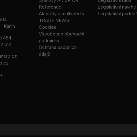
Stanovy AMSP ČR
Legislativní rada
Reference
Legislativní návrhy
Aktuality a multimédia
Legislativní partneř
/94
TRADE NEWS
- Karlín
Cookies
Všeobecné obchodní
0 454
podmínky
2 512
Ochrana osobních
údajů
msp.cz
p.cz
a: