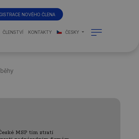
GISTRACE NOVÉHO ČLENA
ČLENSTVÍ
KONTAKTY
ČESKY
íběhy
České MSP tím ztratí