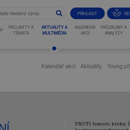
RE
PŘIHLÁSIT
PROJEKTY A
AKTUALITY A
KALENDÁŘ
PRŮZKUMY A
P
TÉMATA
MULTIMÉDIA
AKCÍ
ANALÝZY
Kalendář akcí
Aktuality
Young př
PROTI tomuto kroku. 
NÍ