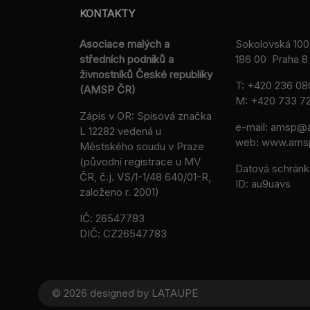
KONTAKTY
Asociace malých a
Sokolovská 100
středních podniků a
186 00 Praha 8 
živnostníků České republiky
T:
+420 236 08
(AMSP ČR)
M:
+420 733 72
Zápis v OR: Spisová značka
e-mail:
amsp@a
L 12282 vedená u
web: www.ams
Městského soudu v Praze
(původní registrace u MV
Datová schránk
ČR, č.j. VS/1-1/48 640/01-R,
ID: au9uavs
založeno r. 2001)
IČ: 26547783
DIČ: CZ26547783
© 2026 designed by
LATAUPE