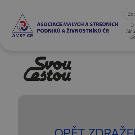
O
AMS
ČR
OPĚT ZDRAŽE