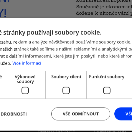
konkurenceschopnost 
Současně je ekonomick
Y!
dožene k ukončování 
přechodu na DPP a DPČ
problémem už nyní v 
 stránky používají soubory cookie.
uje o schválení
karanténách nebo
lší zástupci
ným školám či
obsahu, reklam a analýze návštěvnosti používáme soubory cookie.
rotační výuce.
sou zásadně
ašich stránek také sdílíme s našimi reklamními a analytickými par
 s dalšími informacemi, které jste jim poskytli nebo které shro
lužeb.
Více informací
é
Výkonové
Soubory cílení
Funkční soubory
soubory
ODROBNOSTI
VŠE ODMÍTNOUT
VŠ
DALŠÍ ODKAZY
LEGISLATIVA