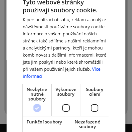
Tyto webové stránky
Mongolska a Moldavska, je
od 1. srpna
2020 znovu spuštěn i pro pracovníky
používají soubory cookie.
CZECH
z Běloruska a Filipín
.
K personalizaci obsahu, reklam a analýze
ENGLISH
Od 1. srpna 2020 jsou postupně vyřizovány
návštěvnosti používáme soubory cookie.
žádosti, které již byly podány a žádosti,
Informace o vašem používání našich
na jejichž základě již došlo k zařazení
stránek také sdílíme s našimi reklamními
žadatele do programu.
a analytickými partnery, kteří je mohou
kombinovat s dalšími informacemi, které
Více informací lze najít na webu:
jste jim poskytli nebo které shromáždili
https://www.mpo.cz/cz/zahranicni-
při vašem používání jejich služeb.
Více
obchod/ekonomicka-migrace/obnoveni-
informací
prijmu-zadosti-o-viza-na-vetsine-
zastupitelskych-uradu-cr-v-zahranici–
256008/
.
Nezbytně
Výkonové
Soubory
nutné
soubory
cílení
soubory
Funkční soubory
Nezařazené
soubory