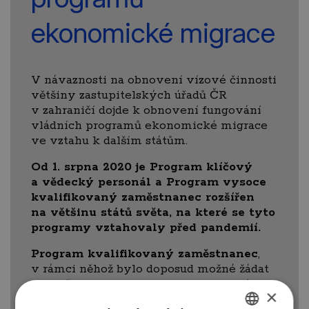
ekonomické migrace
V návaznosti na obnovení vízové činnosti
většiny zastupitelských úřadů ČR
v zahraničí dojde k obnovení fungování
vládních programů ekonomické migrace
ve vztahu k dalším státům.
Od 1. srpna 2020 je Program klíčový
a vědecký personál a Program vysoce
kvalifikovaný zaměstnanec rozšířen
na většinu států světa, na které se tyto
programy vztahovaly před pandemií.
Program kvalifikovaný zaměstnanec
,
v rámci něhož bylo doposud možné žádat
o zaměstnaneckou kartu pro pracovníky
×
z Ukrajiny, Srbska a Černé hory,