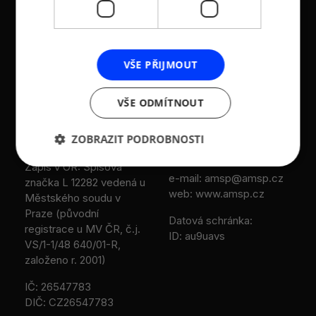
KONTAKTY
VŠE PŘIJMOUT
Asociace malých a
Sokolovská 100/94
VŠE ODMÍTNOUT
středních podniků a
186 00 Praha 8 - Karlín
živnostníků České
T:
+420 236 080 454
ZOBRAZIT PODROBNOSTI
republiky (AMSP ČR)
M:
+420 733 722 512
Zápis v OR: Spisová
e-mail:
amsp@amsp.cz
značka L 12282 vedená u
web: www.amsp.cz
Městského soudu v
Praze (původní
Datová schránka:
registrace u MV ČR, č.j.
ID: au9uavs
VS/1-1/48 640/01-R,
založeno r. 2001)
IČ: 26547783
DIČ: CZ26547783