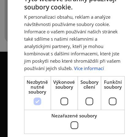
soubory cookie.
YouTube:
https://www.youtube.com/watch?
CZECH
v=Uz3mjBWbZ3M
Spotify:
K personalizaci obsahu, reklam a analýze
ENGLISH
https://open.spotify.com/episode/71fKEEyPdyUNj04lU
návštěvnosti používáme soubory cookie.
Informace o vašem používání našich stránek
také sdílíme s našimi reklamními a
analytickými partnery, kteří je mohou
kombinovat s dalšími informacemi, které jste
jim poskytli nebo které shromáždili při vašem
používání jejich služeb.
Více informací
Nezbytně
Výkonové
Soubory
Funkční
nutné
soubory
cílení
soubory
KONTAKTY
soubory
Asociace malých a
Sokolovská 100/94
středních podniků a
186 00 Praha 8 - Karlín
živnostníků České
Nezařazené soubory
T:
+420 236 080 454
republiky (AMSP ČR)
M:
+420 733 722 512
Zápis v OR: Spisová