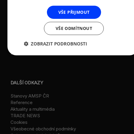
e-mail:
amsp@amsp.cz
značka L 12282 vedená u
web: www.amsp.cz
Městského soudu v
VŠE PŘIJMOUT
Praze (původní
Datová schránka:
registrace u MV ČR, č.j.
ID: au9uavs
VS/1-1/48 640/01-R,
VŠE ODMÍTNOUT
založeno r. 2001)
ZOBRAZIT PODROBNOSTI
IČ: 26547783
DIČ: CZ26547783
DALŠÍ ODKAZY
Stanovy AMSP ČR
Reference
Aktuality a multimédia
TRADE NEWS
Cookies
Všeobecné obchodní podmínky