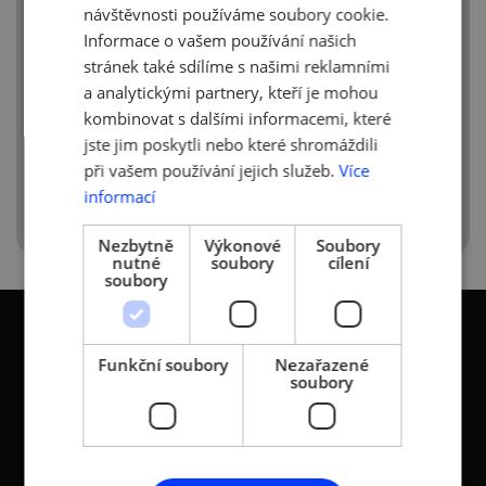
servisovat v rámci operativního
návštěvnosti používáme soubory cookie.
leasingu
Informace o vašem používání našich
stránek také sdílíme s našimi reklamními
Podcast si můžete poslechnout
a analytickými partnery, kteří je mohou
na našem YouTube zde:
kombinovat s dalšími informacemi, které
jste jim poskytli nebo které shromáždili
Nebo na našem Spotify
ZDE
při vašem používání jejich služeb.
Více
informací
Nezbytně
Výkonové
Soubory
nutné
soubory
cílení
soubory
Funkční soubory
Nezařazené
soubory
KONTAKTY
Asociace malých a
Sokolovská 100/94