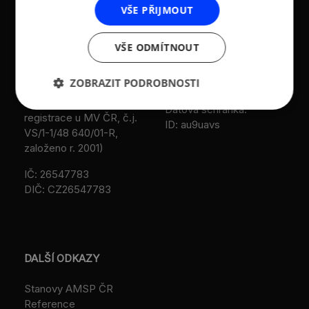
středních podniků a
186 00 Praha 8 - Karlín
VŠE PŘIJMOUT
živnostníků České
T:
+420 236 080 454
republiky (AMSP ČR)
M:
+420 733 722 512
VŠE ODMÍTNOUT
Zápis v OR: Spisová
e-mail:
amsp@amsp.cz
značka L 12282 vedená u
ZOBRAZIT PODROBNOSTI
web: www.amsp.cz
Městského soudu v
Praze (původní
Datová schránka:
registrace u MV ČR, č.j.
ID: au9uavs
VS/1-1/48 640/01-R,
založeno r. 2001)
IČ: 26547783
DIČ: CZ26547783
DALŠÍ ODKAZY
Stanovy AMSP ČR
Reference