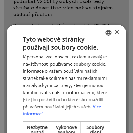
podnikat 72 301 fyzických osob, tedy
zhruba o deset tisíc více než ve stejném
období předloni.
Zároveň ale podnikání ukončilo 59 924
×
lidí, oproti předchozímu roku o 21,6 tisíce
Tyto webové stránky
více (+57 %). Rozdíl mezi počtem loni
vzniklých a počtem zaniklých činil 13 900
používají soubory cookie.
CZECH
firem. To je o 2,8 tisíce více než
K personalizaci obsahu, reklam a analýze
v covidovém roce 2020, ale méně než
ENGLISH
návštěvnosti používáme soubory cookie.
v jiných lete
Informace o vašem používání našich
U řady službových firem,
stránek také sdílíme s našimi reklamními
zprostředkovatelů, obchodníků, e-shopů
a analytickými partnery, kteří je mohou
a podobně představuje požadavek
kombinovat s dalšími informacemi, které
na klasickou kancelář archaismus z doby
jste jim poskytli nebo které shromáždili
parní revoluce,“ je přesvědčen
při vašem používání jejich služeb.
Více
Dobrovolný.
informací
Kvalita služeb je ale veledůležitá,
a to zejména u plátců DPH, kde legislativa
Nezbytně
Výkonové
Soubory
nutné
soubory
cílení