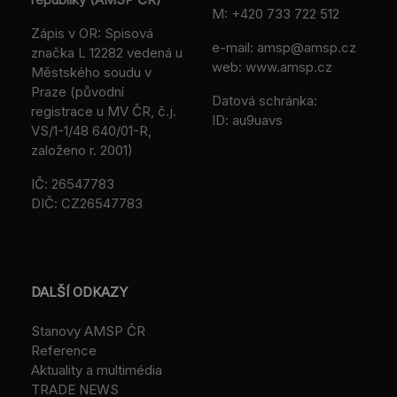
M:
+420 733 722 512
Zápis v OR: Spisová
e-mail:
amsp@amsp.cz
značka L 12282 vedená u
web: www.amsp.cz
Městského soudu v
Praze (původní
Datová schránka:
registrace u MV ČR, č.j.
ID: au9uavs
VS/1-1/48 640/01-R,
založeno r. 2001)
IČ: 26547783
DIČ: CZ26547783
DALŠÍ ODKAZY
Stanovy AMSP ČR
Reference
Aktuality a multimédia
TRADE NEWS