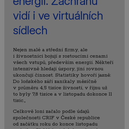
energií. Záchranu
vidí i ve virtuálních
sídlech
Nejen malé a střední firmy, ale
i živnostníci bojují s rostoucími cenami
všech vstupů, především energií. Někteří
intenzivně hledají úspory, jiní rovnou
ukončují činnost. Statistiky hovoří jasně:
Do loňského září zanikaly měsíčně
v průměru 4,5 tisíce živností, v říjnu už
to byly 7,8 tisíce a v listopadu dokonce 11
tisíc.„
Celkově loni začalo podle údajů
společnosti CRIF v České republice
od začátku roku do konce listopadu