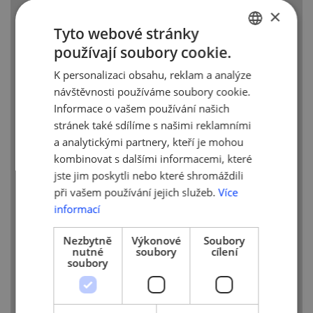
ve firmách, a proto souhlasí se zavedením
×
povinnosti nošení roušek v podnicích.
Tyto webové stránky
Podmínkou je, že vláda stanoví rozumné
používají soubory cookie.
CZECH
výjimky pro některé zaměstnance, kteří
pracují ve ztížených podmínkách nebo
K personalizaci obsahu, reklam a analýze
ENGLISH
na home office. Největší podnikatelské
návštěvnosti používáme soubory cookie.
organizace, jejichž členové zaměstnávají
Informace o vašem používání našich
většinu zaměstnanců v zemi, se o tom
stránek také sdílíme s našimi reklamními
dohodly dnes v noci.
a analytickými partnery, kteří je mohou
kombinovat s dalšími informacemi, které
V dopise uvedli, že vzhledem k nové
jste jim poskytli nebo které shromáždili
povinnosti nosit respirátory třídy FFP2
ve vymezených prostorech, nedoporučují
při vašem používání jejich služeb.
Více
vládě, aby stejné zdravotnické prostředky
informací
požadovala v homogenních pracovních
prostředích. V opačném případě by vznikl
Nezbytně
Výkonové
Soubory
nutné
soubory
cílení
nedostatek pomůcek pro specializovaná
soubory
pracoviště, školy a veřejnost.