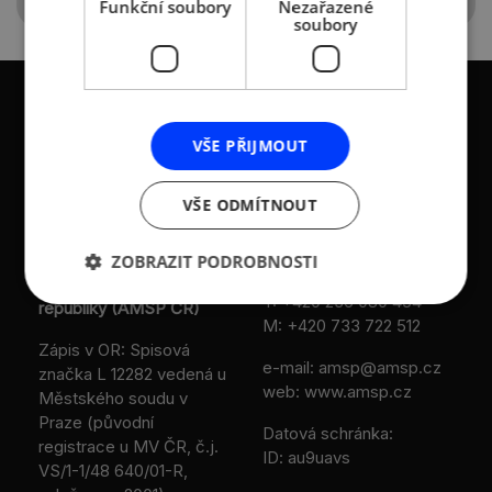
Funkční soubory
Nezařazené
soubory
VŠE PŘIJMOUT
KONTAKTY
VŠE ODMÍTNOUT
Asociace malých a
Sokolovská 100/94
středních podniků a
186 00 Praha 8 - Karlín
ZOBRAZIT PODROBNOSTI
živnostníků České
T:
+420 236 080 454
republiky (AMSP ČR)
M:
+420 733 722 512
Zápis v OR: Spisová
e-mail:
amsp@amsp.cz
značka L 12282 vedená u
web: www.amsp.cz
Městského soudu v
Praze (původní
Datová schránka:
registrace u MV ČR, č.j.
ID: au9uavs
VS/1-1/48 640/01-R,