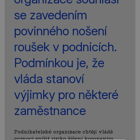
se zavedením
povinného nošení
roušek v podnicích.
Podmínkou je, že
vláda stanoví
výjimky pro některé
zaměstnance
Podnikatelské organizace chtějí vládě
pomoci snížit riziko šíření koronaviru