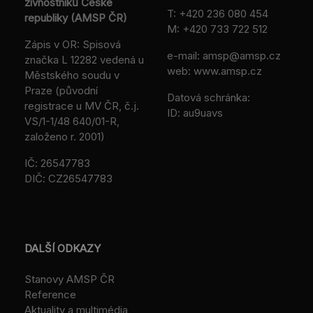
živnostníků České
T:
+420 236 080 454
republiky (AMSP ČR)
M:
+420 733 722 512
Zápis v OR: Spisová
e-mail:
amsp@amsp.cz
značka L 12282 vedená u
web: www.amsp.cz
Městského soudu v
Praze (původní
Datová schránka:
registrace u MV ČR, č.j.
ID: au9uavs
VS/1-1/48 640/01-R,
založeno r. 2001)
IČ: 26547783
DIČ: CZ26547783
DALŠÍ ODKAZY
Stanovy AMSP ČR
Reference
Aktuality a multimédia