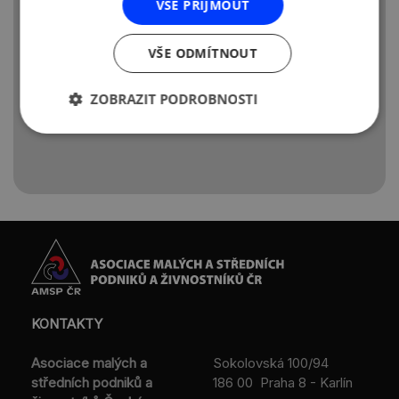
proto oceňujeme zvýhodněnou podporu
VŠE PŘIJMOUT
těm, kteří musejí uchovávat čisté toalety,
kvalitně vybavené kuchyně a každodenní
VŠE ODMÍTNOUT
pořádek. Vnímáme proto jako fér fakt, že
stánkař není cenově nákladově
ZOBRAZIT PODROBNOSTI
zvýhodněn.
KONTAKTY
Asociace malých a
Sokolovská 100/94
středních podniků a
186 00 Praha 8 - Karlín