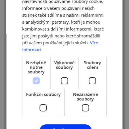
návštěvnosti používáme soubory cookie.
– Je to přímá podpora rozvoje gastronomie
Informace o vašem používání našich
a gastronomům, kteří jako jediní mohou
stránek také sdílíme s našimi reklamními
dlouhodobě budovat kvalitu a rozvoj,
a analytickými partnery, kteří je mohou
a kteří byli dlouho opomíjeni.
kombinovat s dalšími informacemi, které
– Je to podpora kvalitnímu prostředí
jste jim poskytli nebo které shromáždili
zodpovědné konzumace
při vašem používání jejich služeb.
Více
informací
– S danou strukturou DPH neočekáváme,
že by gastronomové měli větší problémy,
Nezbytně
Výkonové
Soubory
jsou schopni se přizpůsobit (jde de facto
nutné
soubory
cílení
jen o nastavení sazeb v systému EET
soubory
pokladních řešení). Nevnímáme ji jako
komplexní.
– Současně připouštíme, že rozdílné sazby
Funkční soubory
Nezařazené
soubory
na minoritní prodejní kategorie dle nás
nebylo potřeba zavádět, nikdo na nich
totiž zvláště nezbohatne, ani neztratí
– Gastronomové budují kvalitu a hodnotu,