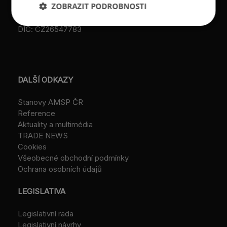
ZOBRAZIT PODROBNOSTI
IČ: 26547783
DIČ: CZ26547783
DALŠÍ ODKAZY
Stanovy AMSP ČR
Reference
Aktuality a multimédia
TRADE NEWS
Cookies
Všeobecné obchodní podmínky
Ochrana osobních údajů
LEGISLATIVA
Legislativní rada
Legislativní návrhy