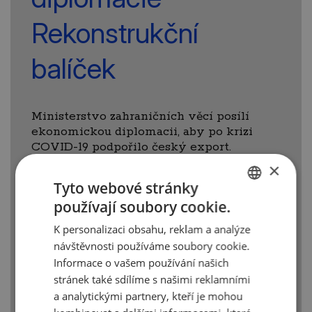
Rekonstrukční
balíček
Ministerstvo zahraničních věcí posílí
ekonomickou diplomacii, aby po krizi
COVID-19 podpořilo český export.
Využívá již existujících nástrojů podpory
×
českých firem, důraz je kladen na zvýšení
Tyto webové stránky
podpory přímo v zahraničí a její větší
používají soubory cookie.
flexibilitu. Materiál schválila vláda
CZECH
8. 6. 2020.
K personalizaci obsahu, reklam a analýze
ENGLISH
návštěvnosti používáme soubory cookie.
Více informací zde:
Informace o vašem používání našich
https://www.mzv.cz/jnp/cz/udalosti_a_media/t
stránek také sdílíme s našimi reklamními
a analytickými partnery, kteří je mohou