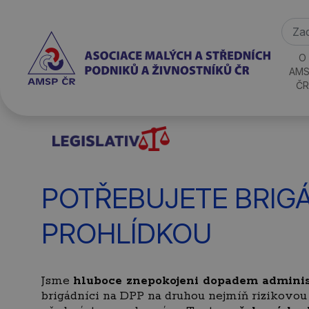
O
AMS
ČR
POTŘEBUJETE BRIGÁ
PROHLÍDKOU
Jsme
hluboce znepokojeni dopadem administ
brigádníci na DPP na druhou nejmíň rizikovou k