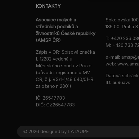
KONTAKTY
Asociace malých a
Sokolovská 100
středních podniků a
186 00 Praha 8 
živnostníků České republiky
T:
+420 236 08
(AMSP ČR)
M:
+420 733 72
Zápis v OR: Spisová značka
e-mail:
amsp@a
L 12282 vedená u
web: www.ams
Městského soudu v Praze
(původní registrace u MV
Datová schránk
ČR, č.j. VS/1-1/48 640/01-R,
ID: au9uavs
založeno r. 2001)
IČ: 26547783
DIČ: CZ26547783
© 2026 designed by
LATAUPE