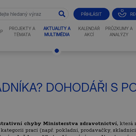
RE
PŘIHLÁSIT
PROJEKTY A
AKTUALITY A
KALENDÁŘ
PRŮZKUMY A
P
TÉMATA
MULTIMÉDIA
AKCÍ
ANALÝZY
DNÍKA? DOHODÁŘI S P
rativní chyby Ministerstva zdravotnictví,
která z
ategorii prací (např. pokladní, prodavačky, skladníci