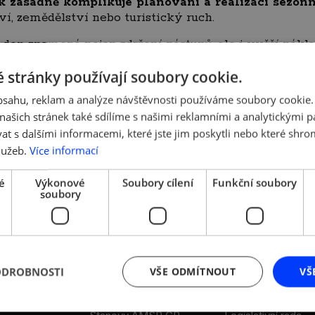
 zásadně komplikuje plánování a realizaci sezónn
ví, zemědělství nebo turistický ruch.
 den znamená nejen zdržení nástupů, ale i vyšší nák
rou malé a střední podniky jednoduše nejsou schopny u
 stránky používají soubory cookie.
nášeny na bedra podnikatelů a zaměstnanců, kteří za
nické (až 2 mil. korun).
obsahu, reklam a analýze návštěvnosti používáme soubory cookie.
ašich stránek také sdílíme s našimi reklamními a analytickými par
e spolupráci s Ministerstvem práce a sociálních vě
t sezónní výpomoc bez zbytečné byrokracie a zdržení.
 s dalšími informacemi, které jste jim poskytli nebo které shro
rzdit provoz firem a narušovat plynulost pracovního 
lužeb.
Více informací
é
Výkonové
Soubory cílení
Funkční soubory
soubory
ODROBNOSTI
VŠE ODMÍTNOUT
VŠ
DALŠÍ ODKAZY
LEGISLATIVA