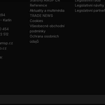
Stanovy AMSP ČR
Legislativní rada
Reference
Legislativní návrhy
Aktuality a multimédia
Legislativní partneř
/94
TRADE NEWS
- Karlín
Cookies
Všeobecné obchodní
0 454
podmínky
2 512
Ochrana osobních
údajů
msp.cz
p.cz
a: