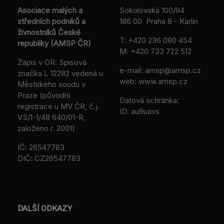
Asociace malých a
Sokolovská 100/94
středních podniků a
186 00 Praha 8 - Karlín
živnostníků České
T:
+420 236 080 454
republiky (AMSP ČR)
M:
+420 733 722 512
Zápis v OR: Spisová
e-mail:
amsp@amsp.cz
značka L 12282 vedená u
web: www.amsp.cz
Městského soudu v
Praze (původní
Datová schránka:
registrace u MV ČR, č.j.
ID: au9uavs
VS/1-1/48 640/01-R,
založeno r. 2001)
IČ: 26547783
DIČ: CZ26547783
DALŠÍ ODKAZY