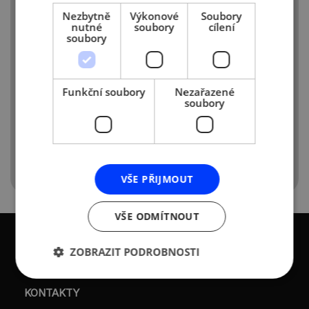
pracoviště zaměstnavatele; to se netýká
Nezbytně
Výkonové
Soubory
nutné
soubory
cílení
zaměstnance vykonávajícího práci
soubory
na dálku (home office).
Průvodce samotestováním ve firmách
zde:
Funkční soubory
Nezařazené
https://www.mpo.cz/cz/rozcestnik/informace-
soubory
o-koronavirus/pruvodce-testovanim-ve-
firmach–259808/
VŠE PŘIJMOUT
VŠE ODMÍTNOUT
ZOBRAZIT PODROBNOSTI
KONTAKTY