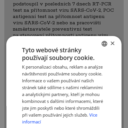
podstoupil v posledních 7 dnech RT-PCR
test na přítomnost viru SARS-CoV-2, POC
antigenní test na přítomnost antigenu
viru SARS-CoV-2 nebo na pracovišti
zaměstnavatele preventivní test
na stanovení přítomnosti antigenu viru
×
SARS‑CoV‑2 prostřednictvím testu
poskytnutého mu zaměstnavatelem a jeho
Tyto webové stránky
výsledek je negativní.
používají soubory cookie.
CZECH
Zaměstnavatelé jsou povinni vyzvat své
K personalizaci obsahu, reklam a analýze
ENGLISH
zaměstnance, aby podstoupili preventivní
návštěvnosti používáme soubory cookie.
test nejpozději v termínu od 30. března
Informace o vašem používání našich
2021 tak, aby byla umožněna jejich
stránek také sdílíme s našimi reklamními
přítomnost na pracovišti zaměstnavatele
a analytickými partnery, kteří je mohou
za splnění podmínky nejpozději k 6. dubnu
kombinovat s dalšími informacemi, které
2021. Pokud zaměstnanec v rámci
jste jim poskytli nebo které shromáždili
sedmidenního období vykonává práci
při vašem používání jejich služeb.
Více
výlučně mimo pracoviště zaměstnavatele,
umožní mu zaměstnavatel podstoupit
informací
preventivní test podle věty druhé mimo