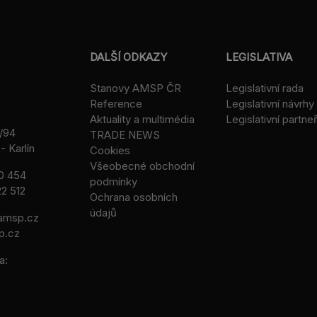
DALŠÍ ODKAZY
LEGISLATIVA
Stanovy AMSP ČR
Legislativní rada
Reference
Legislativní návrhy
Aktuality a multimédia
Legislativní partneř
/94
TRADE NEWS
- Karlín
Cookies
Všeobecné obchodní
0 454
podmínky
2 512
Ochrana osobních
údajů
msp.cz
p.cz
a: