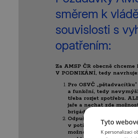
směrem k vládě
souvislosti s v
opatřením:
Za AMSP ČR obecně chceme 
V PODNIKÁNÍ, tedy navrhuje
Pro OSVČ „pětadvacítku“
a funkční, tedy nevymýšl
třeba rozjet spotřebu. A
jaře a nechat zde možnost
brigádně.
Odpuštění soc. pojištění
Tyto webové
v potížích, nemá to být s
K personalizaci 
možnost podpořit firmy, 