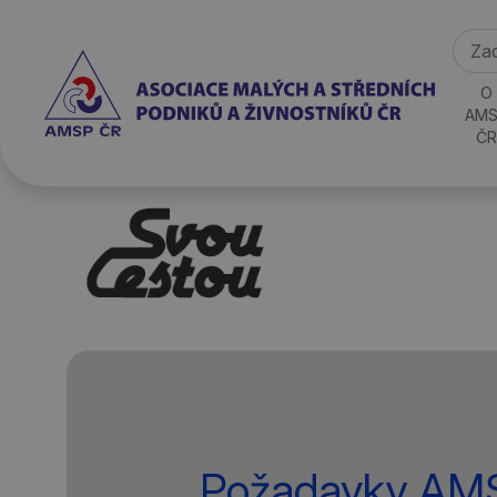
O
AMS
ČR
Požadavky AM