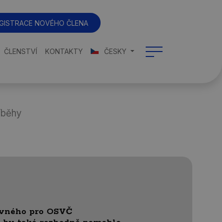
GISTRACE NOVÉHO ČLENA
ČLENSTVÍ
KONTAKTY
ČESKY
íběhy
ovného pro OSVČ