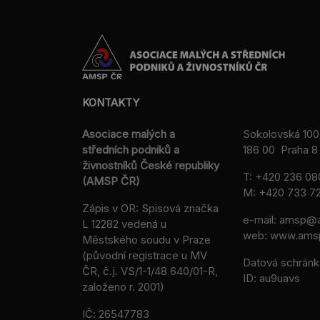
KONTAKTY
Asociace malých a
Sokolovská 100
středních podniků a
186 00 Praha 8 
živnostníků České republiky
T:
+420 236 08
(AMSP ČR)
M:
+420 733 72
Zápis v OR: Spisová značka
e-mail:
amsp@a
L 12282 vedená u
web: www.ams
Městského soudu v Praze
(původní registrace u MV
Datová schránk
ČR, č.j. VS/1-1/48 640/01-R,
ID: au9uavs
založeno r. 2001)
IČ: 26547783