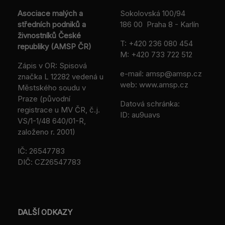
Asociace malých a
Sokolovská 100/94
středních podniků a
186 00 Praha 8 - Karlín
živnostníků České
T:
+420 236 080 454
republiky (AMSP ČR)
M:
+420 733 722 512
Zápis v OR: Spisová
e-mail:
amsp@amsp.cz
značka L 12282 vedená u
web: www.amsp.cz
Městského soudu v
Praze (původní
Datová schránka:
registrace u MV ČR, č.j.
ID: au9uavs
VS/1-1/48 640/01-R,
založeno r. 2001)
IČ: 26547783
DIČ: CZ26547783
DALŠÍ ODKAZY