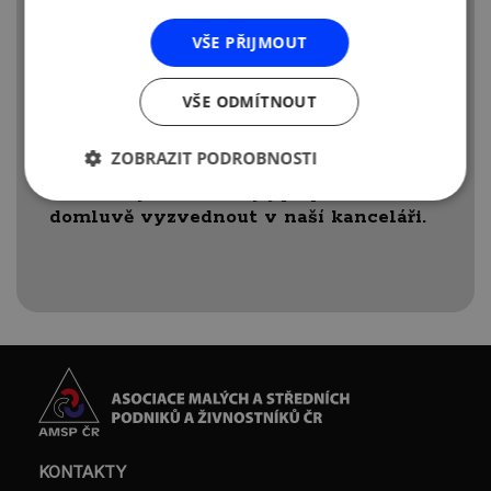
VŠE PŘIJMOUT
Nové je ke stažení v PDF
VŠE ODMÍTNOUT
na
http://www.amsp.cz/trade-news
,
tištěné vydání obdrží členové AMSP
ZOBRAZIT PODROBNOSTI
ČR do svých schránek v následujících
dnech či je možné si jej po předchozí
domluvě vyzvednout v naší kanceláři.
KONTAKTY