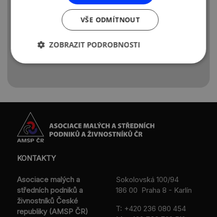
společností, u kterých se počítá
s exportem nebo také s celosvětovým
VŠE ODMÍTNOUT
šíření, např. v případě počítačového
softwaru apod.
ZOBRAZIT PODROBNOSTI
Zdroj: ÚPV
KONTAKTY
Asociace malých a
Sokolovská 100/94
středních podniků a
186 00 Praha 8 - Karlín
živnostníků České
T:
+420 236 080 454
republiky (AMSP ČR)