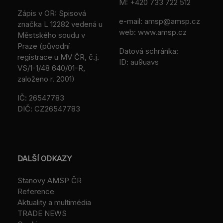
M:
+420 733 722 512
Zápis v OR: Spisová
e-mail:
amsp@amsp.cz
značka L 12282 vedená u
web: www.amsp.cz
Městského soudu v
Praze (původní
Datová schránka:
registrace u MV ČR, č.j.
ID: au9uavs
VS/1-1/48 640/01-R,
založeno r. 2001)
IČ: 26547783
DIČ: CZ26547783
DALŠÍ ODKAZY
Stanovy AMSP ČR
Reference
Aktuality a multimédia
TRADE NEWS