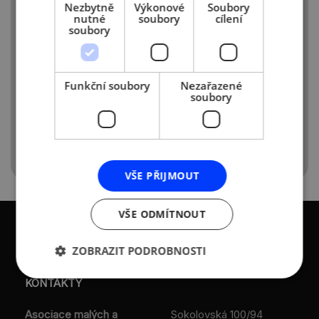
Nezbytně
Výkonové
Soubory
nutné
soubory
cílení
soubory
Funkční soubory
Nezařazené
soubory
VŠE PŘIJMOUT
VŠE ODMÍTNOUT
ZOBRAZIT PODROBNOSTI
KONTAKTY
Asociace malých a
Sokolovská 100/94