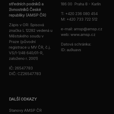
středních podniků a
186 00 Praha 8 - Karlín
živnostníků České
T:
+420 236 080 454
republiky (AMSP ČR)
M:
+420 733 722 512
Zápis v OR: Spisová
e-mail:
amsp@amsp.cz
značka L 12282 vedená u
web: www.amsp.cz
Městského soudu v
Praze (původní
Datová schránka:
registrace u MV ČR, č.j.
ID: au9uavs
VS/1-1/48 640/01-R,
založeno r. 2001)
IČ: 26547783
DIČ: CZ26547783
DALŠÍ ODKAZY
Stanovy AMSP ČR