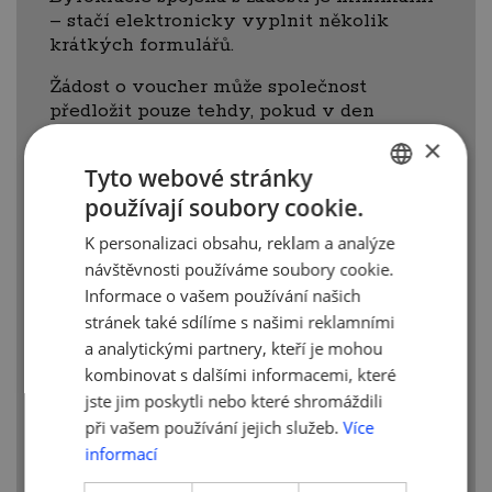
– stačí elektronicky vyplnit několik
krátkých formulářů.
Žádost o voucher může společnost
předložit pouze tehdy, pokud v den
předložení žádosti uplynuly od zápisu
×
společnosti do veřejného (obchodního)
Tyto webové stránky
rejstříku nejvýše tři roky. Tato podmínka
používají soubory cookie.
neplatí pouze v případě, že žádáte
CZECH
o podporu v rámci voucheru na inovační
K personalizaci obsahu, reklam a analýze
ENGLISH
projekty.
návštěvnosti používáme soubory cookie.
Informace o vašem používání našich
Hodnota voucheru je individuální
u každého projektu. Jeho hodnota se
stránek také sdílíme s našimi reklamními
pohybuje v rozmezí od 75 tis. Kč do 2 mil.
a analytickými partnery, kteří je mohou
Kč v závislosti na celkové výši rozpočtu
kombinovat s dalšími informacemi, které
projektu žadatele.
jste jim poskytli nebo které shromáždili
při vašem používání jejich služeb.
Více
Více informací
naleznete na webu
informací
https://prazskyvoucher.cz/