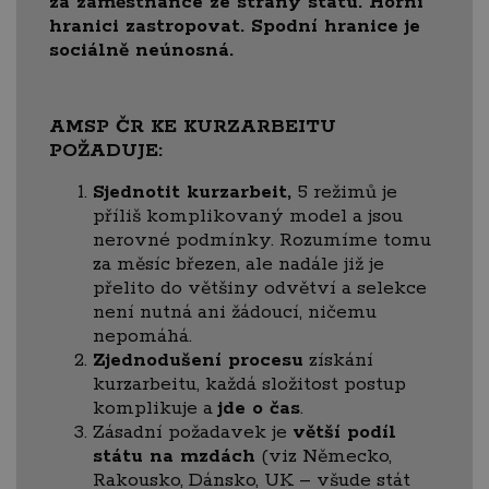
za zaměstnance ze strany státu. Horní
hranici zastropovat. Spodní hranice je
sociálně neúnosná.
AMSP ČR KE KURZARBEITU
POŽADUJE:
Sjednotit kurzarbeit,
5 režimů je
příliš komplikovaný model a jsou
nerovné podmínky. Rozumíme tomu
za měsíc březen, ale nadále již je
přelito do většiny odvětví a selekce
není nutná ani žádoucí, ničemu
nepomáhá.
Zjednodušení procesu
získání
kurzarbeitu, každá složitost postup
komplikuje a
jde o čas
.
Zásadní požadavek je
větší podíl
státu na mzdách
(viz Německo,
Rakousko, Dánsko, UK – všude stát