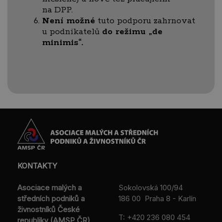
na DPP.
Není možné
tuto podporu zahrnovat
u podnikatelů
do režimu „de
minimis“.
KONTAKTY
Asociace malých a
Sokolovská 100/94
středních podniků a
186 00 Praha 8 - Karlín
živnostníků České
T:
+420 236 080 454
republiky (AMSP ČR)