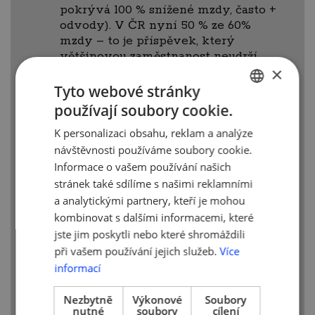
pokrývá 100 % snížené mzdy, často +
odvody). V ČR nyní 50 % ze 60%
mzdy – to je příspěvek, který
většinovou zaměstnanost neudrží,
×
po přepočtu reálný příspěvek státu
činí asi 30 – 35 %.
Tyto webové stránky
Záměr AMSP ČR je podpořit
používají soubory cookie.
CZECH
většinové MSP, kde běžné hrubé
mzdy se pohybují mezi 20 až 30 tis.
K personalizaci obsahu, reklam a analýze
ENGLISH
Kč – právě pro ně to musí mít smysl.
návštěvnosti používáme soubory cookie.
Zde je třeba, aby
stát pokryl 100 %
Informace o vašem používání našich
vyplacených mezd a odvodů.
Tedy
stránek také sdílíme s našimi reklamními
žádáme: 100 % veškerých nákladů
a analytickými partnery, kteří je mohou
na zaměstnance ve výši 60% mzdy
kombinovat s dalšími informacemi, které
zaměstnance pokrýt státem.
jste jim poskytli nebo které shromáždili
Za těchto podmínek (v bodě 4)
při vašem používání jejich služeb.
Více
akceptujeme
zastropování
informací
navrhované MPO ve výši 33.182 Kč
krácené superhrubé mzdy
=> U
Nezbytně
Výkonové
Soubory
vyšších mezd bude tím pádem
nutné
soubory
cílení