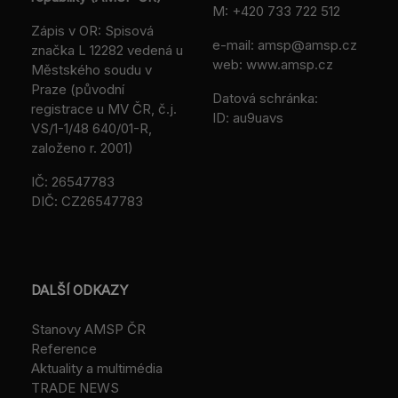
M:
+420 733 722 512
Zápis v OR: Spisová
e-mail:
amsp@amsp.cz
značka L 12282 vedená u
web: www.amsp.cz
Městského soudu v
Praze (původní
Datová schránka:
registrace u MV ČR, č.j.
ID: au9uavs
VS/1-1/48 640/01-R,
založeno r. 2001)
IČ: 26547783
DIČ: CZ26547783
DALŠÍ ODKAZY
Stanovy AMSP ČR
Reference
Aktuality a multimédia
TRADE NEWS