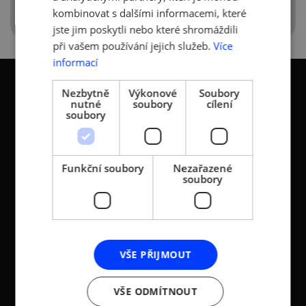
kombinovat s dalšími informacemi, které
jste jim poskytli nebo které shromáždili
při vašem používání jejich služeb.
Více
informací
Nezbytně
Výkonové
Soubory
nutné
soubory
cílení
soubory
KONTAKTY
Funkční soubory
Nezařazené
Asociace malých a
Sokolovská 100/94
soubory
středních podniků a
186 00 Praha 8 - Karlín
živnostníků České
T:
+420 236 080 454
republiky (AMSP ČR)
M:
+420 733 722 512
Zápis v OR: Spisová
e-mail:
amsp@amsp.cz
značka L 12282 vedená u
VŠE PŘIJMOUT
web: www.amsp.cz
Městského soudu v
Praze (původní
Datová schránka:
VŠE ODMÍTNOUT
registrace u MV ČR, č.j.
ID: au9uavs