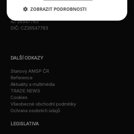
VS/1-1/48 640/01-R,
ZOBRAZIT PODROBNOSTI
založeno r. 2001)
IČ: 26547783
DIČ: CZ26547783
DALŠÍ ODKAZY
Stanovy AMSP ČR
Reference
Aktuality a multimédia
TRADE NEWS
Cookies
Všeobecné obchodní podmínky
Ochrana osobních údajů
LEGISLATIVA